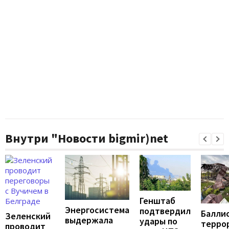
Внутри "Новости bigmir)net
Генштаб
Энергосистема
подтвердил
Балли
Зеленский
выдержала
удары по
террор
проводит