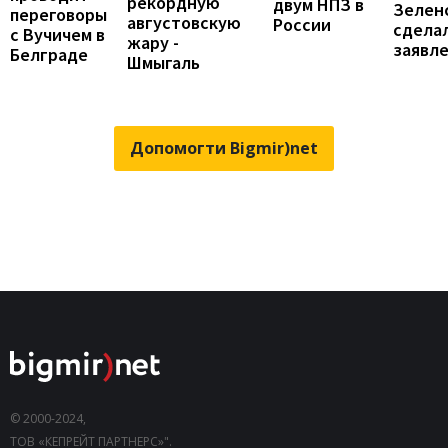
рекордную
двум НПЗ в
Зелен
переговоры
августовскую
России
сдела
с Вучичем в
жару -
заявл
Белграде
Шмыгаль
Допомогти Bigmir)net
© 2000-2024,
ТОВ «КЕПРЕЙТ ПАРТНЕРС»".