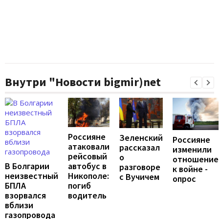
Внутри "Новости bigmir)net
Россияне
Зеленский
Россияне
атаковали
рассказал
изменили
рейсовый
о
отношение
автобус в
В Болгарии
разговоре
к войне -
Никополе:
неизвестный
с Вучичем
опрос
погиб
БПЛА
водитель
взорвался
вблизи
газопровода