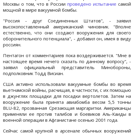
Москвы о том, что в России
проведено испытание
самой
мощной в мире вакуумной бомбы.
"Россия - друг Соединенных Штатов", - заявил
высокопоставленный американский чиновник. "Вполне
естественно, что они создают вооружения для своего
оборонительного потенциала", - добавил он, имея в виду
россиян.
Пентагон от комментариев пока воздерживается. "Мне в
настоящее время нечего сказать по данному вопросу", -
заявил официальный представитель Минобороны,
подполковник Тодд Висиан.
США активно использовали вакуумные бомбы во время
вьетнамской войны, расчищая, в частности, с их помощью
в джунглях площадки для посадки вертолетов. Затем на
вооружение была принята авиабомба весом 5,5 тонны
BLU-82, прозванная Срезающая маргаритки. Американцы
применяли ее против талибов и боевиков Аль-Каиды в
военной операции в Афганистане осенью 2001 года.
Сейчас самой крупной в арсенале обычных вооружений