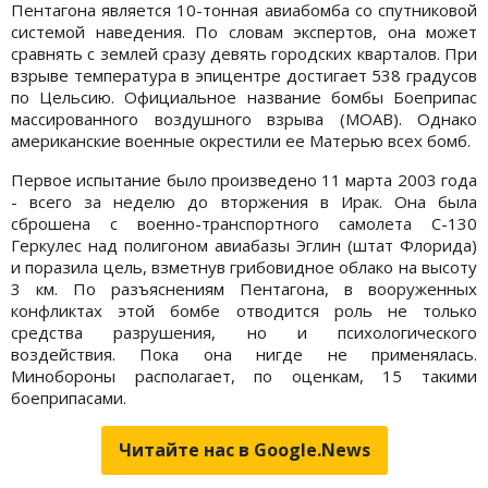
Пентагона является 10-тонная авиабомба со спутниковой
системой наведения. По словам экспертов, она может
сравнять с землей сразу девять городских кварталов. При
взрыве температура в эпицентре достигает 538 градусов
по Цельсию. Официальное название бомбы Боеприпас
массированного воздушного взрыва (MOAB). Однако
американские военные окрестили ее Матерью всех бомб.
Первое испытание было произведено 11 марта 2003 года
- всего за неделю до вторжения в Ирак. Она была
сброшена с военно-транспортного самолета C-130
Геркулес над полигоном авиабазы Эглин (штат Флорида)
и поразила цель, взметнув грибовидное облако на высоту
3 км. По разъяснениям Пентагона, в вооруженных
конфликтах этой бомбе отводится роль не только
средства разрушения, но и психологического
воздействия. Пока она нигде не применялась.
Минобороны располагает, по оценкам, 15 такими
боеприпасами.
Читайте нас в Google.News