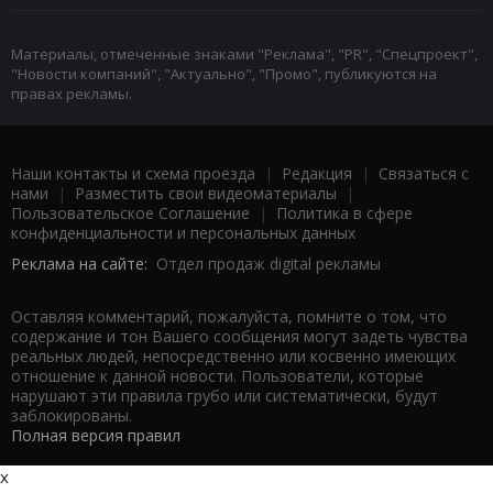
Материалы, отмеченные знаками "Реклама", "PR", "Спецпроект",
"Новости компаний", "Актуально", "Промо", публикуются на
правах рекламы.
Наши контакты и схема проезда
|
Редакция
|
Связаться с
нами
|
Разместить свои видеоматериалы
|
Пользовательское Соглашение
|
Политика в сфере
конфиденциальности и персональных данных
Реклама на сайте:
Отдел продаж digital рекламы
Оставляя комментарий, пожалуйста, помните о том, что
содержание и тон Вашего сообщения могут задеть чувства
реальных людей, непосредственно или косвенно имеющих
отношение к данной новости. Пользователи, которые
нарушают эти правила грубо или систематически, будут
заблокированы.
Полная версия правил
x