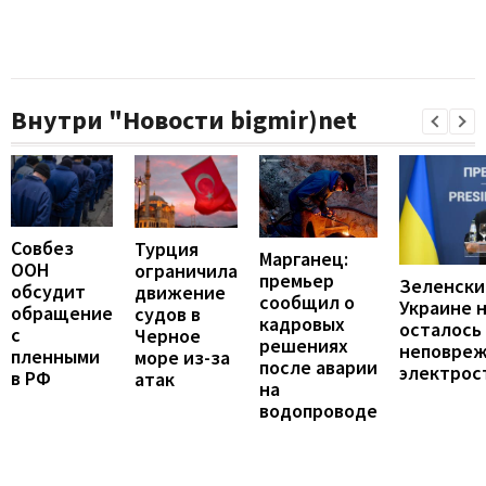
Внутри "Новости bigmir)net
Совбез
Турция
Марганец:
ООН
ограничила
премьер
Зеленски
обсудит
движение
сообщил о
Украине 
обращение
судов в
кадровых
осталось
с
Черное
решениях
неповре
пленными
море из-за
после аварии
электрос
в РФ
атак
на
водопроводе