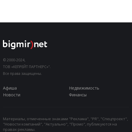
© 2000-2024,
ТОВ «КЕПРЕЙТ ПАРТНЕРС»".
Все права защищены.
Афиша
Недвижимость
Новости
Финансы
Материалы, отмеченные знаками "Реклама", "PR", "Спецпроект",
"Новости компаний", "Актуально", "Промо", публикуются на
правах рекламы.