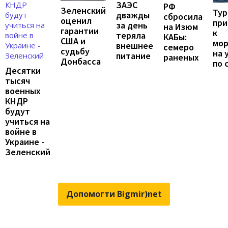
ЗАЭС
РФ
Зеленский
Тур
дважды
сбросила
оценил
при
за день
на Изюм
гарантии
к
теряла
КАБы:
США и
мо
внешнее
семеро
судьбу
на 
питание
раненых
Донбасса
по 
Десятки
тысяч
военных
КНДР
будут
учиться на
войне в
Украине -
Зеленский
Допомогти Bigmir)net