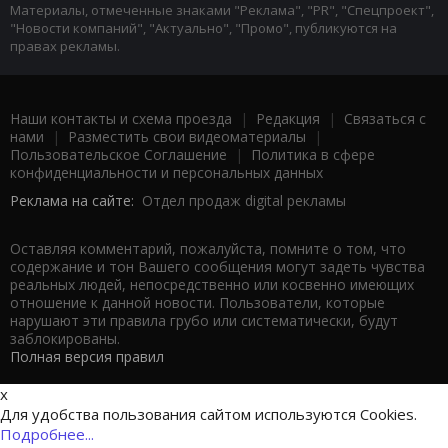
Материалы, отмеченные знаками "Реклама", "PR", "Спецпроект",
"Новости компаний", "Актуально", "Промо", публикуются на
правах рекламы.
Наши контакты и схема проезда
|
Редакция
|
Связаться с
нами
|
Разместить свои видеоматериалы
|
Пользовательское Соглашение
|
Политика в сфере
конфиденциальности и персональных данных
Реклама на сайте:
Отдел продаж digital рекламы
Оставляя комментарий, пожалуйста, помните о том, что
содержание и тон Вашего сообщения могут задеть чувства
реальных людей, непосредственно или косвенно имеющих
отношение к данной новости. Пользователи, которые
нарушают эти правила грубо или систематически, будут
заблокированы.
Полная версия правил
x
Для удобства пользования сайтом используются Cookies.
Подробнее...