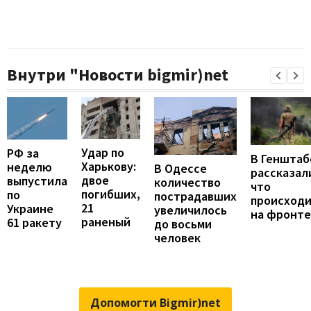
Внутри "Новости bigmir)net
Удар по
РФ за
В Генштаб
Харькову:
неделю
В Одессе
рассказал
двое
выпустила
количество
что
погибших,
по
пострадавших
происход
21
Украине
увеличилось
на фронте
раненый
61 ракету
до восьми
человек
Допомогти Bigmir)net