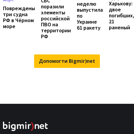
СБС
Харькову:
неделю
поразили
Повреждены
двое
выпустила
элементы
три судна
погибших
по
российской
РФ в Чёрном
21
Украине
ПВО на
море
раненый
61 ракету
территории
РФ
Допомогти Bigmir)net