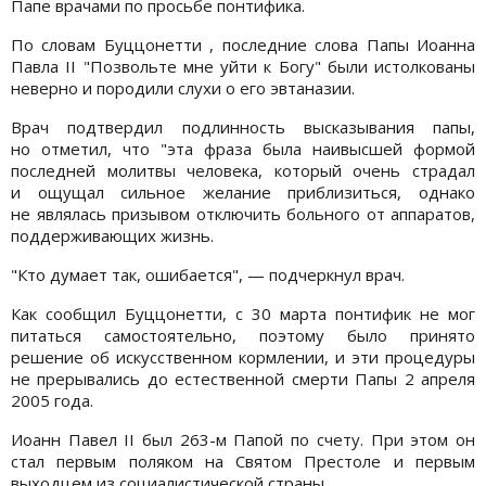
Папе врачами по просьбе понтифика.
По словам Буццонетти , последние слова Папы Иоанна
Павла II "Позвольте мне уйти к Богу" были истолкованы
неверно и породили слухи о его эвтаназии.
Врач подтвердил подлинность высказывания папы,
но отметил, что "эта фраза была наивысшей формой
последней молитвы человека, который очень страдал
и ощущал сильное желание приблизиться, однако
не являлась призывом отключить больного от аппаратов,
поддерживающих жизнь.
"Кто думает так, ошибается", — подчеркнул врач.
Как сообщил Буццонетти, с 30 марта понтифик не мог
питаться самостоятельно, поэтому было принято
решение об искусственном кормлении, и эти процедуры
не прерывались до естественной смерти Папы 2 апреля
2005 года.
Иоанн Павел II был 263-м Папой по счету. При этом он
стал первым поляком на Святом Престоле и первым
выходцем из социалистической страны.