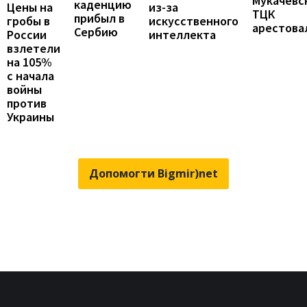
Мукачевс
каденцию
Цены на
из-за
ТЦК
прибыл в
гробы в
искусственного
арестова
Сербию
России
интеллекта
взлетели
на 105%
с начала
войны
против
Украины
Допомогти Bigmir)net