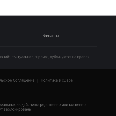
Финансы
аний", "Актуально", "Промо", публикуются на правах
льское Соглашение
|
Политика в сфере
реальных людей, непосредственно или косвенно
ут заблокированы.