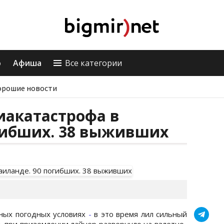
о
Афиша
Все категории
орошие новости
иакатастрофа в
огибших. 38 выживших
тных погодных условиях
-
в это время лил сильный
, при приземлении лайнер развернуло на взлетно-