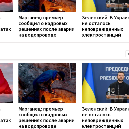
а
Марганец: премьер
Зеленский: В Украи
сообщил о кадровых
не осталось
 атак
решениях после аварии
неповрежденных
на водопроводе
электростанций
а
Марганец: премьер
Зеленский: В Украи
сообщил о кадровых
не осталось
 атак
решениях после аварии
неповрежденных
на водопроводе
электростанций