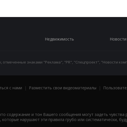
Недвижимость
Новости
 отмеченные знаками "Реклама", "PR", "Спецпроект", "Новости комп
ться с нами
|
Разместить свои видеоматериалы
|
Пользовате
что содержание и тон Вашего сообщения могут задеть чувства 
 которые нарушают эти правила грубо или систематически, буд