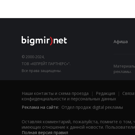
Афиша
© 2000-2024,
ТОВ «КЕПРЕЙТ ПАРТНЕРС»".
Материалы,
Все права защищены.
рекламы.
Наши контакты и схема проезда
|
Редакция
|
Связа
конфиденциальности и персональных данных
Реклама на сайте:
Отдел продаж digital рекламы
Оставляя комментарий, пожалуйста, помните о том, 
имеющих отношение к данной новости. Пользователи,
Полная версия правил