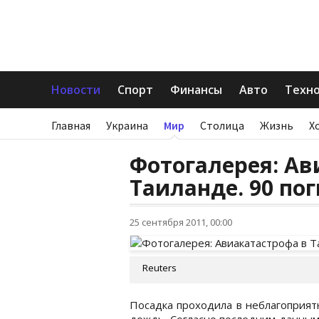
Новости
Спорт
Финансы
Авто
Техн
Главная
Украина
Мир
Столица
Жизнь
Х
Фотогалерея: Ав
Таиланде. 90 п
25 сентября 2011, 00:00
Reuters
Посадка проходила в неблагоприя
дождь. Согласно последним данным