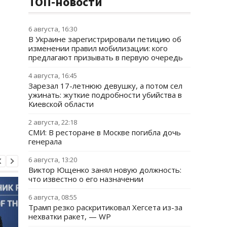
ТОП-новости
6 августа, 16:30
В Украине зарегистрировали петицию об
изменении правил мобилизации: кого
предлагают призывать в первую очередь
4 августа, 16:45
Зарезал 17-летнюю девушку, а потом сел
ужинать: жуткие подробности убийства в
Киевской области
2 августа, 22:18
СМИ: В ресторане в Москве погибла дочь
генерала
6 августа, 13:20
Виктор Ющенко занял новую должность:
что известно о его назначении
6 августа, 08:55
Трамп резко раскритиковал Хегсета из-за
нехватки ракет, — WP