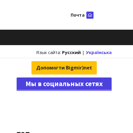
Почта
Искать
Язык сайта:
Русский
|
Українська
Допомогти Bigmir)net
Мы в социальных сетях