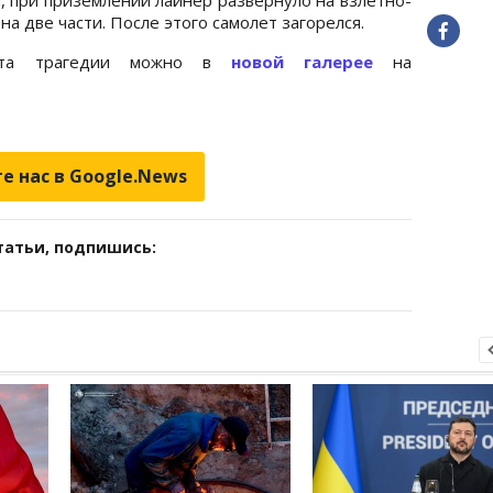
на две части. После этого самолет загорелся.
ста трагедии можно в
новой галерее
на
е нас в Google.News
татьи, подпишись: