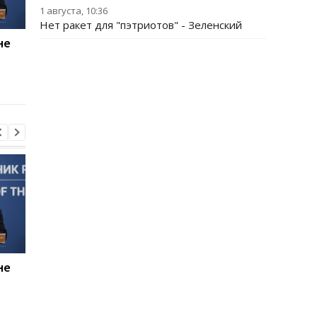
1 августа, 10:36
Нет ракет для "пэтриотов" - Зеленский
не
Россияне планируют
В Болгарии
усилить "свободную
неизвестный БПЛА
охоту" на автомобили -
взорвался вблизи
Херсонская ОВА
газопровода
не
Россияне планируют
В Болгарии
усилить "свободную
неизвестный БПЛА
охоту" на автомобили -
взорвался вблизи
Херсонская ОВА
газопровода