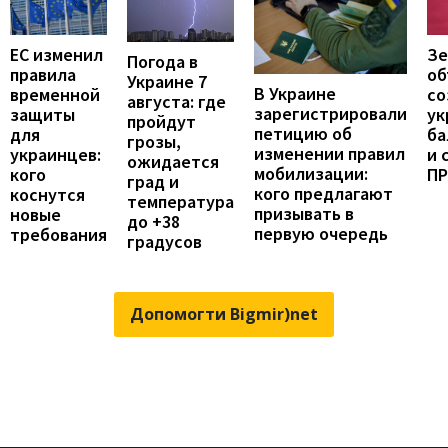
ЕС изменил
Зе
Погода в
правила
об
Украине 7
В Украине
временной
со
августа: где
зарегистрировали
защиты
ук
пройдут
петицию об
для
ба
грозы,
изменении правил
украинцев:
и 
ожидается
мобилизации:
кого
П
град и
кого предлагают
коснутся
температура
призывать в
новые
до +38
первую очередь
требования
градусов
Допомогти Bigmir)net