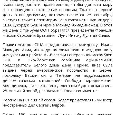
главы государств и правительств, чтобы донести миру
свою позицию по ключевым вопросам. Только в первый
день этой дискуссии, которая начнется 25 сентября,
выступят такие непримиримые антагонисты как лидеры
США Джордж Буш и Ирана Махмуд Ахмадинежад. В этот
же день с трибуны ООН обратятся президенты Франции
Николя Саркози и Бразилии - Луис Инасиу Лула да Силва.
Правительство США предоставило президенту Ирана
Махмуду Ахмадинежаду американскую въездную визу
для участия в работе 62-й сессии Генеральной Ассамблеи
ООН в Нью-Йорке.Как сообщила официальный
представитель Белого дома Дана Перино, виза была
выдана через американское посольство в Берне,
поскольку Вашингтон и Тегеран не поддерживают
дипломатических отношений. Свобода передвижения
Ахмадинежада и членов его делегации будет ограничена
25-мильной зоной, рассказали в Госдепартаменте.
Россию на нынешней сессии будет представлять министр
иностранных дел Сергей Лавров.
Около 160 вопросов предстоит обсудить нациям,