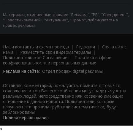
Материалы, отмеченные знаками "Реклама", "PR", "Спецпроект",
"Новости компаний", "Актуально", "Промо", публикуются на
правах рекламы.
Наши контакты и схема проезда
|
Редакция
|
Связаться с
нами
|
Разместить свои видеоматериалы
|
Пользовательское Соглашение
|
Политика в сфере
конфиденциальности и персональных данных
Реклама на сайте:
Отдел продаж digital рекламы
Оставляя комментарий, пожалуйста, помните о том, что
содержание и тон Вашего сообщения могут задеть чувства
реальных людей, непосредственно или косвенно имеющих
отношение к данной новости. Пользователи, которые
нарушают эти правила грубо или систематически, будут
заблокированы.
Полная версия правил
x