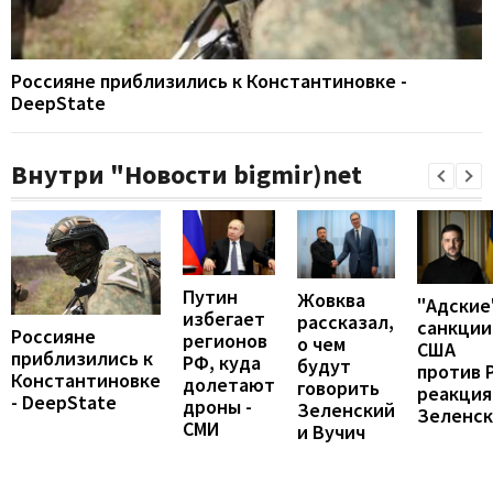
Россияне приблизились к Константиновке -
DeepState
Внутри "Новости bigmir)net
Путин
Жовква
"Адские
избегает
рассказал,
санкции
Россияне
регионов
о чем
США
приблизились к
РФ, куда
будут
против 
Константиновке
долетают
говорить
реакция
- DeepState
дроны -
Зеленский
Зеленск
СМИ
и Вучич