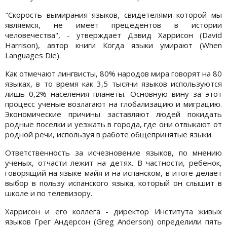
"Скорость вымирания языков, свидетелями которой мы
являемся, не имеет прецедентов в истории
человечества", - утверждает Дэвид Харрисон (David
Harrison), автор книги Когда языки умирают (When
Languages Die).
Как отмечают лингвисты, 80% народов мира говорят на 80
языках, в то время как 3,5 тысячи языков используются
лишь 0,2% населения планеты. Основную вину за этот
процесс ученые возлагают на глобализацию и миграцию.
Экономические причины заставляют людей покидать
родные поселки и уезжать в города, где они отвыкают от
родной речи, используя в работе общепринятые языки.
Ответственность за исчезновение языков, по мнению
ученых, отчасти лежит на детях. В частности, ребенок,
говорящий на языке майя и на испанском, в итоге делает
выбор в пользу испанского языка, который он слышит в
школе и по телевизору.
Харрисон и его коллега - директор Института живых
языков Грег Андерсон (Greg Anderson) определили пять