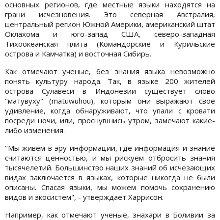
основных регионов, где местные языки находятся на
грани исчезновения. Это северная Австралия,
центральный регион Южной Америки, американский штат
Оклахома и юго-запад США, северо-западная
Тихоокеанская плита (Командорские и Курильские
острова и Камчатка) и восточная Сибирь.
Как отмечают ученые, без знания языка невозможно
понять культуру народа. Так, в языке 200 жителей
острова Сулавеси в Индонезии существует слово
"матувуху" (matuwuhou), которым они выражают свое
удивление, когда обнаруживают, что упали с кровати
посреди ночи, или, проснувшись утром, замечают какие-
либо изменения.
"Мы живем в эру информации, где информация и знание
считаются ценностью, и мы рискуем отбросить знания
тысячелетий. Большинство наших знаний об исчезающих
видах заключается в языках, которые никогда не были
описаны. Спасая языки, мы можем помочь сохранению
видов и экосистем", - утверждает Харрисон.
Например, как отмечают ученые, знахари в Боливии за