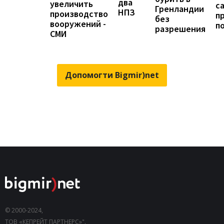
два
увеличить
с
Гренландии
НПЗ
производство
п
без
вооружений -
п
разрешения
СМИ
Допомогти Bigmir)net
© 2000-2024,
ТОВ «КЕПРЕЙТ ПАРТНЕРС»".