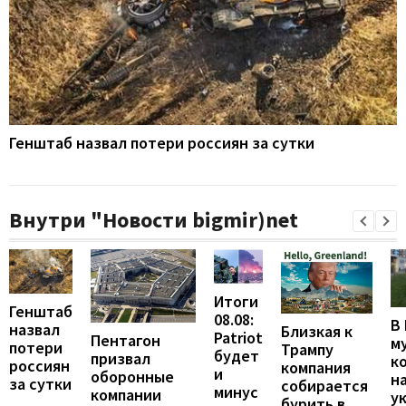
Генштаб назвал потери россиян за сутки
Внутри "Новости bigmir)net
Итоги
Генштаб
08.08:
В
назвал
Близкая к
Patriot
Пентагон
м
потери
Трампу
будет
призвал
к
россиян
компания
и
оборонные
н
за сутки
собирается
минус
компании
у
бурить в