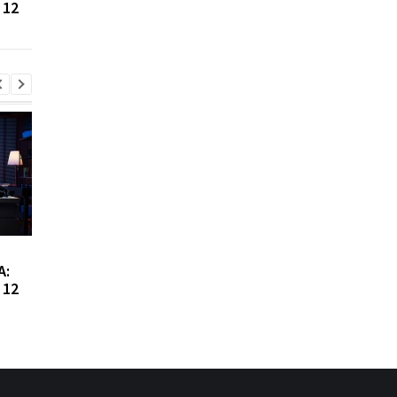
 12
Азербайджана
известно о его
назначении
Сибига рассказал о
Виктор Ющенко зан
А:
встрече с главой МИД
новую должность: ч
 12
Азербайджана
известно о его
назначении