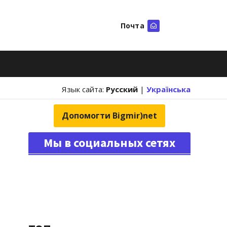
Почта
Искать
Язык сайта:
Русский
|
Українська
Допомогти Bigmir)net
Мы в социальных сетях