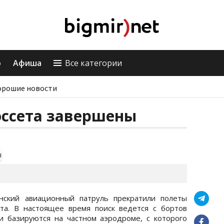
о
Афиша
Все категории
орошие новости
оссета завершены
нский авиационный патруль прекратили полеты
та. В настоящее время поиск ведется с бортов
и базируются на частном аэродроме, с которого