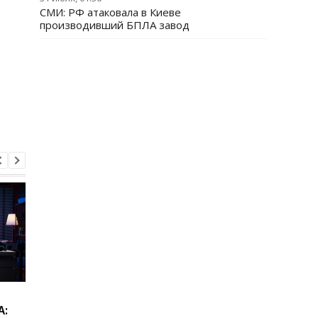
СМИ: РФ атаковала в Киеве
производивший БПЛА завод
Сибига рассказал о
Виктор Ющенко зан
А:
встрече с главой МИД
новую должность: ч