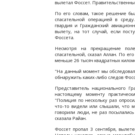
вылетал Фоссет. Правительственные
По его словам, такое решение бы
спасательной операцией в среду
гвардия и Гражданский авиационн
вылету, на тот случай, если пос
Фоссета.
Несмотря на прекращение поле
спасательной, сказал Аллан. По ег
меньше 26 тысяч квадратных килом
"На данный момент мы обследовали
обнаружить каких-либо следов Фоссе
Представитель национального Гра
настоящему моменту практическ
"Полиция по нескольку раз опроси
что-то видели или слышали, что м
говорили люди, не раз посылались
сказала Райан.
Фоссет пропал 3 сентября, вылете
Невады начались самые масштабн