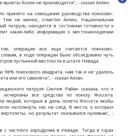
 вылеты более не производятся", - сказал Аллен.
ло принято на совещании руководства поисково-
. Тем не менее, отметил Аллен, Национальная
ый патруль находятся в состоянии готовности к
тупит какая-либо информация о местонахождении
тов, операция все еще считается поисково-
о словам, в ходе операции было обследовано чуть
етров пустынной местности в штате Невада.
 98% поискового квадрата, нам так и не удалось
та или его самолета", - сказал Аллан.
жданского патруля Синтия Райан сказала, что к
и исчерпаны все средства по поиску Фоссета.
ла людей, которые в день полета Фоссета якобы
огло натолкнуть нас на след. В места, о которых
 вертолеты, но результат оказывался нулевым", -
в с частного аэродрома в Неваде. Тогда в горах
ые и дорогостоящие поиски, следов Фоссета не