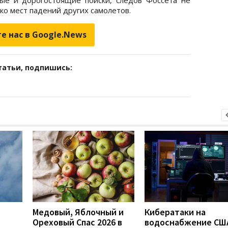
о мест падений других самолетов.
е нас в Google.News
татьи, подпишись:
Медовый, Яблочный и
Кибератаки на
Ореховый Спас 2026 в
водоснабжение СШ