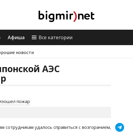
о
Афиша
Все категории
орошие новости
японской АЭС
ар
м сотрудникам удалось справиться с возгоранием,