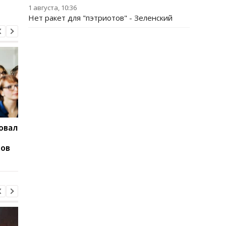
1 августа, 10:36
Нет ракет для "пэтриотов" - Зеленский
овал
В Павлограде удар РФ
Зеленский рассказа
уничтожил депо
антибаллистическо
тов
Укрпочты: погибли две
системе
сотрудницы