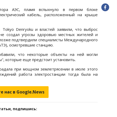
тора АЭС, пламя вспыхнуло в первом блоке
электрический кабель, расположенный на крыше
 Tokyo Denryoku и властей заявили, что выброс
не создал угрозы здоровью местных жителей и
 позже подтвердили специалисты Международного
АТЭ), осмотревшие станцию.
обавили, что некоторые объекты на ней могли
", которые еще предстоит установить.
традала при мощном землетрясении в июле этого
реждений работа электростанции тогда была на
е нас в Google.News
татьи, подпишись: