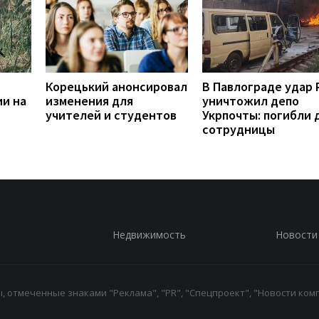
Корецький анонсировал
В Павлограде удар
ии на
изменения для
уничтожил депо
учителей и студентов
Укрпочты: погибли 
сотрудницы
Недвижимость
Новости
 отмеченные знаками "Реклама", "PR", "Спецпроект", "Новости комп