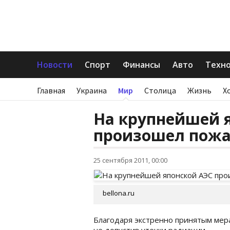
Новости
Спорт
Финансы
Авто
Техн
Главная
Украина
Мир
Столица
Жизнь
Х
На крупнейшей 
произошел пож
25 сентября 2011, 00:00
bellona.ru
Благодаря экстренно принятым мера
не допустив утечки радиации.