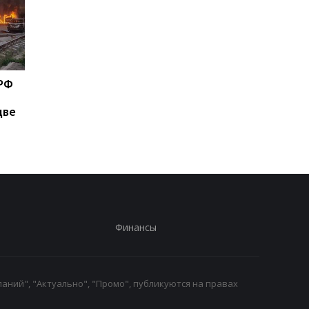
 РФ
Зеленский рассказал об
Федоров ответил,
антибаллистической
надеется ли вернут
две
системе
на пост министра
обороны
Финансы
аний", "Актуально", "Промо", публикуются на правах