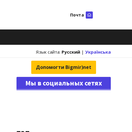
Почта
Искать
Язык сайта:
Русский
|
Українська
Допомогти Bigmir)net
Мы в социальных сетях