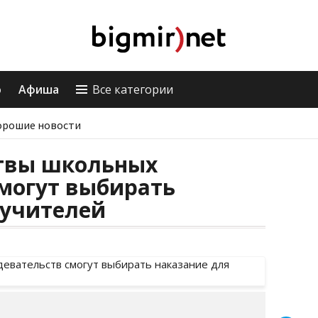
о
Афиша
Все категории
орошие новости
твы школьных
могут выбирать
мучителей