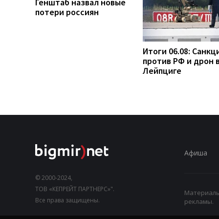
Генштаб назвал новые
потери россиян
Итоги 06.08: Санкц
против РФ и дрон 
Лейпциге
Афиша
© 2000-2024,
ТОВ «КЕПРЕЙТ ПАРТНЕРС»".
Материалы,
Все права защищены.
рекламы.