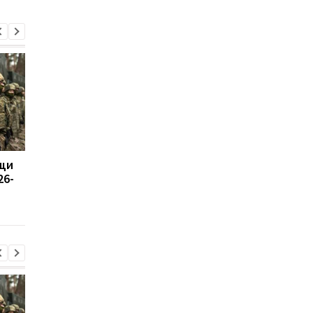
щи
Россия возмутилась
Сикорский призвал
26-
новыми санкциями и
сбивать ракеты РФ 
обвинила Британию в
Украиной
"войне"