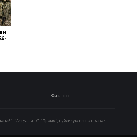
щи
Россия возмутилась
Сикорский призвал
26-
новыми санкциями и
сбивать ракеты РФ 
обвинила Британию в
Украиной
"войне"
Финансы
аний", "Актуально", "Промо", публикуются на правах