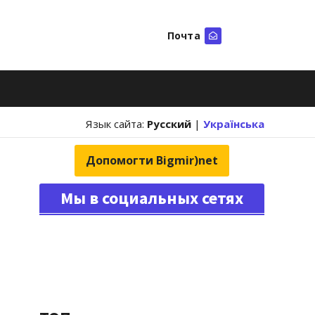
Почта
Искать
Язык сайта:
Русский
|
Українська
Допомогти Bigmir)net
Мы в социальных сетях