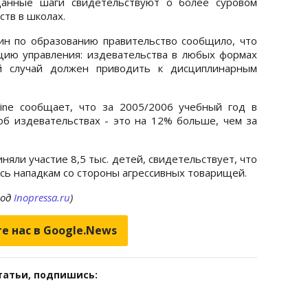
данные шаги свидетельствуют о более суровом
тв в школах.
ин по образованию правительство сообщило, что
цию управления: издевательства в любых формах
й случай должен приводить к дисциплинарным
ine сообщает, что за 2005/2006 учебный год в
 об издевательствах - это на 12% больше, чем за
яли участие 8,5 тыс. детей, свидетельствует, что
сь нападкам со стороны агрессивных товарищей.
вод
Inopressa.ru
)
е нас в Google.News
татьи, подпишись: