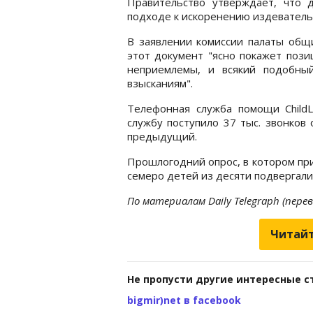
Правительство утверждает, что 
подходе к искоренению издевательс
В заявлении комиссии палаты общ
этот документ "ясно покажет пози
неприемлемы, и всякий подобны
взысканиям".
Телефонная служба помощи ChildL
службу поступило 37 тыс. звонков
предыдущий.
Прошлогодний опрос, в котором прин
семеро детей из десяти подвергали
По материалам Daily Telegraph (пере
Читайт
Не пропусти другие интересные с
bigmir)net в facebook