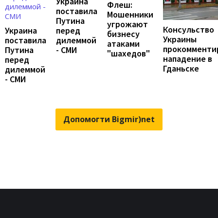
Украина
Флеш:
поставила
Мошенники
Путина
угрожают
Консульство
перед
Украина
бизнесу
Украины
дилеммой
поставила
атаками
прокомменти
- СМИ
Путина
"шахедов"
нападение в
перед
Гданьске
дилеммой
- СМИ
Допомогти Bigmir)net