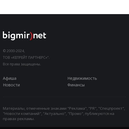
© 2000-2024,
ТОВ «КЕПРЕЙТ ПАРТНЕРС»".
Все права защищены.
Афиша
Недвижимость
Новости
Финансы
Материалы, отмеченные знаками "Реклама", "PR", "Спецпроект",
"Новости компаний", "Актуально", "Промо", публикуются на
правах рекламы.