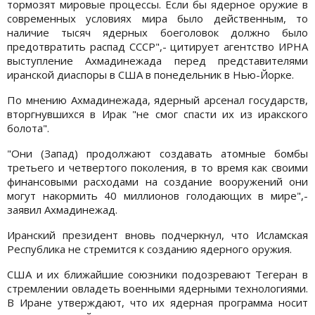
тормозят мировые процессы. Если бы ядерное оружие в
современных условиях мира было действенным, то
наличие тысяч ядерных боеголовок должно было
предотвратить распад СССР",- цитирует агентство ИРНА
выступление Ахмадинежада перед представителями
иранской диаспоры в США в понедельник в Нью-Йорке.
По мнению Ахмадинежада, ядерный арсенал государств,
вторгнувшихся в Ирак "не смог спасти их из иракского
болота".
"Они (Запад) продолжают создавать атомные бомбы
третьего и четвертого поколения, в то время как своими
финансовыми расходами на создание вооружений они
могут накормить 40 миллионов голодающих в мире",-
заявил Ахмадинежад.
Иранский президент вновь подчеркнул, что Исламская
Республика не стремится к созданию ядерного оружия.
США и их ближайшие союзники подозревают Тегеран в
стремлении овладеть военными ядерными технологиями.
В Иране утверждают, что их ядерная программа носит