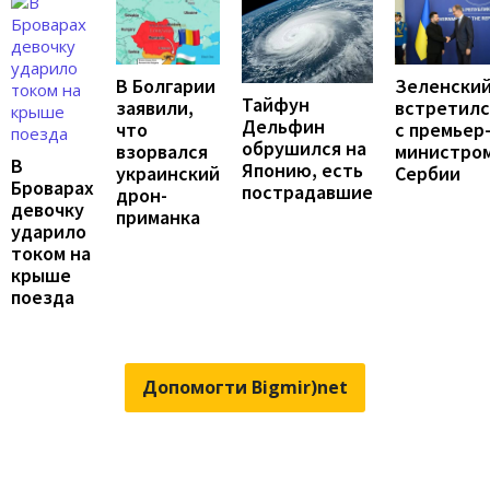
В Болгарии
Зеленски
Тайфун
заявили,
встретилс
Дельфин
что
с премьер
обрушился на
взорвался
министро
В
Японию, есть
украинский
Сербии
Броварах
пострадавшие
дрон-
девочку
приманка
ударило
током на
крыше
поезда
Допомогти Bigmir)net