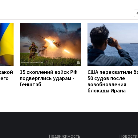
какой
15 скоплений войск РФ
США перехватили б
сего
подверглись ударам -
50 судов после
Генштаб
возобновления
блокады Ирана
Недвижимость
Новости