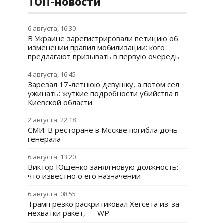
ТОП-новости
6 августа, 16:30
В Украине зарегистрировали петицию об
изменении правил мобилизации: кого
предлагают призывать в первую очередь
4 августа, 16:45
Зарезал 17-летнюю девушку, а потом сел
ужинать: жуткие подробности убийства в
Киевской области
2 августа, 22:18
СМИ: В ресторане в Москве погибла дочь
генерала
6 августа, 13:20
Виктор Ющенко занял новую должность:
что известно о его назначении
6 августа, 08:55
Трамп резко раскритиковал Хегсета из-за
нехватки ракет, — WP