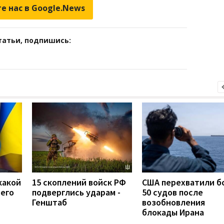
е нас в Google.News
татьи, подпишись:
какой
15 скоплений войск РФ
США перехватили б
сего
подверглись ударам -
50 судов после
Генштаб
возобновления
блокады Ирана