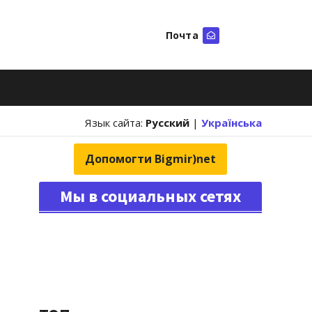
Почта
Искать
Язык сайта:
Русский
|
Українська
Допомогти Bigmir)net
Мы в социальных сетях