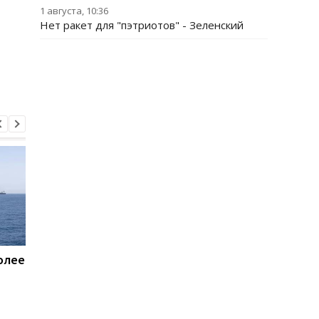
1 августа, 10:36
Нет ракет для "пэтриотов" - Зеленский
олее
Пентагон купит лазеры
Названы потери Рос
для борьбы с дронами
по состоянию на 8
$400 млн - СМИ
августа