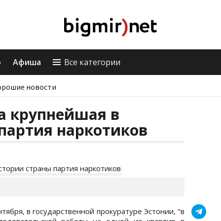
о
Афиша
Все категории
орошие новости
а крупнейшая в
партия наркотиков
тября, в государственной прокуратуре Эстонии, "в
ледовательской работы на одной из квартир в