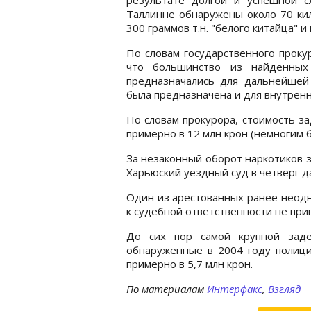
Таллинне обнаружены около 70 кил
300 граммов т.н. "белого китайца" и
По словам государственного проку
что большинство из найденных
предназначались для дальнейшей 
была предназначена и для внутренн
По словам прокурора, стоимость з
примерно в 12 млн крон (немногим б
За незаконный оборот наркотиков з
Харьюский уездный суд в четверг да
Один из арестованных ранее неодн
к судебной ответственности не прив
До сих пор самой крупной заде
обнаруженные в 2004 году полици
примерно в 5,7 млн крон.
По материалам
Интерфакс
,
Взгляд