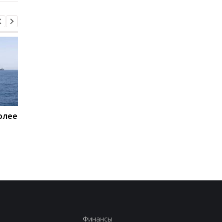
олее
Пентагон купит лазеры
Названы потери Рос
для борьбы с дронами
по состоянию на 8
$400 млн - СМИ
августа
Финансы