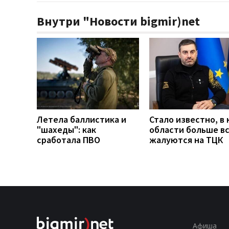
Внутри "Новости bigmir)net
Летела баллистика и
Стало известно, в 
"шахеды": как
области больше в
сработала ПВО
жалуются на ТЦК
Афиша