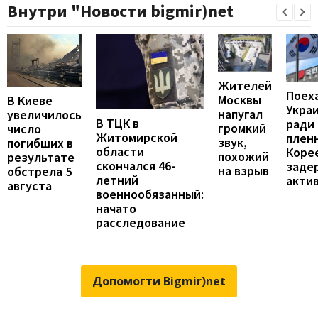
Внутри "Новости bigmir)net
Жителей
Поех
Москвы
В Киеве
Укра
напугал
увеличилось
В ТЦК в
ради
громкий
число
Житомирской
пленн
звук,
погибших в
области
Коре
похожий
результате
скончался 46-
заде
на взрыв
обстрела 5
летний
акти
августа
военнообязанный:
начато
расследование
Допомогти Bigmir)net