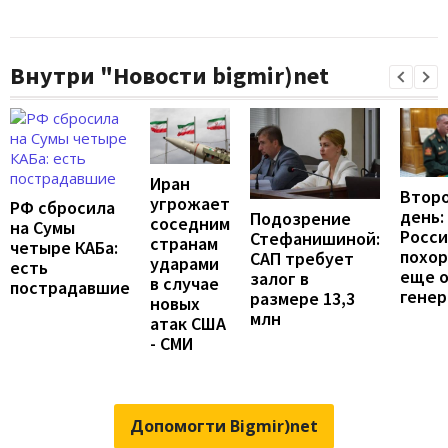
Внутри "Новости bigmir)net
Иран
Второ
угрожает
РФ сбросила
день:
Подозрение
соседним
на Сумы
Росс
Стефанишиной:
странам
четыре КАБа:
похо
САП требует
ударами
есть
еще 
залог в
в случае
пострадавшие
генер
размере 13,3
новых
млн
атак США
- СМИ
Допомогти Bigmir)net