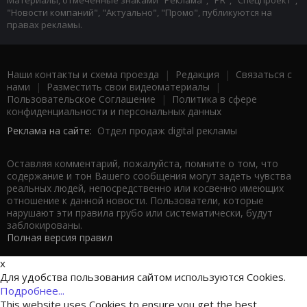
Материалы, отмеченные знаками "Реклама", "PR", "Спецпроект",
"Новости компаний", "Актуально", "Промо", публикуются на
правах рекламы.
Наши контакты и схема проезда
|
Редакция
|
Связаться с
нами
|
Разместить свои видеоматериалы
|
Пользовательское Соглашение
|
Политика в сфере
конфиденциальности и персональных данных
Реклама на сайте:
Отдел продаж digital рекламы
Оставляя комментарий, пожалуйста, помните о том, что
содержание и тон Вашего сообщения могут задеть чувства
реальных людей, непосредственно или косвенно имеющих
отношение к данной новости. Пользователи, которые
нарушают эти правила грубо или систематически, будут
заблокированы.
Полная версия правил
x
Для удобства пользования сайтом используются Cookies.
Подробнее...
This website uses Cookies to ensure you get the best