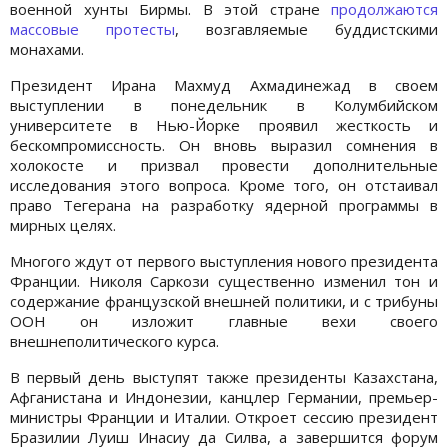
военной хунты Бирмы. В этой стране
продолжаются
массовые протесты
, возгавляемые буддистскими
монахами.
Президент Ирана Махмуд Ахмадинежад в своем
выступлении в понедельник в Колумбийском
университете в Нью-Йорке проявил жесткость и
бескомпромиссность. Он вновь выразил сомнения в
холокосте и призвал провести дополнительные
исследования этого вопроса. Кроме того, он отстаивал
право Тегерана на разработку ядерной программы в
мирных целях.
Многого ждут от первого выступления нового президента
Франции. Николя Саркози существенно изменил тон и
содержание французской внешней политики, и с трибуны
ООН он изложит главные вехи своего
внешнеполитического курса.
В первый день выступят также президенты Казахстана,
Афганистана и Индонезии, канцлер Германии, премьер-
министры Франции и Италии. Откроет сессию президент
Бразилии Луиш Инасиу да Силва, а завершится форум