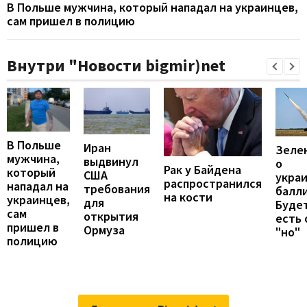
В Польше мужчина, который нападал на украинцев,
сам пришел в полицию
Внутри "Новости bigmir)net
В Польше
Иран
Зеле
мужчина,
выдвинул
о
Рак у Байдена
который
США
укра
распространился
нападал на
требования
балли
на кости
украинцев,
для
Будет
сам
открытия
есть
пришел в
Ормуза
"но"
полицию