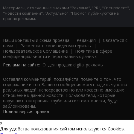
Материалы, отмеченные знаками "Реклама", "PR", "Спецпроект",
"Новости компаний", "Актуально", "Промо", публикуются на
правах рекламы.
Наши контакты и схема проезда
|
Редакция
|
Связаться с
нами
|
Разместить свои видеоматериалы
|
Пользовательское Соглашение
|
Политика в сфере
конфиденциальности и персональных данных
Реклама на сайте:
Отдел продаж digital рекламы
Оставляя комментарий, пожалуйста, помните о том, что
содержание и тон Вашего сообщения могут задеть чувства
реальных людей, непосредственно или косвенно имеющих
отношение к данной новости. Пользователи, которые
нарушают эти правила грубо или систематически, будут
заблокированы.
Полная версия правил
x
Для удобства пользования сайтом используются Cookies.