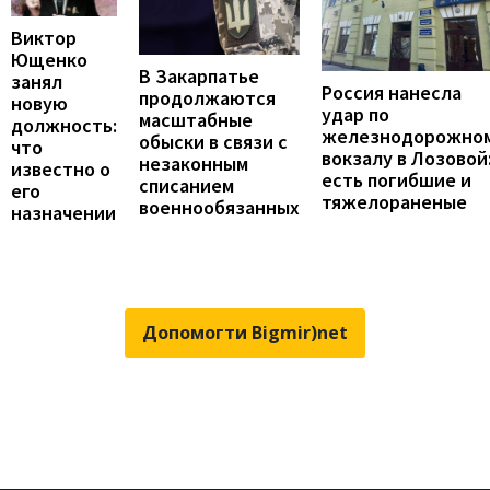
Виктор
Ющенко
В Закарпатье
занял
Россия нанесла
продолжаются
новую
удар по
масштабные
должность:
железнодорожно
обыски в связи с
что
вокзалу в Лозовой
незаконным
известно о
есть погибшие и
списанием
его
тяжелораненые
военнообязанных
назначении
Допомогти Bigmir)net