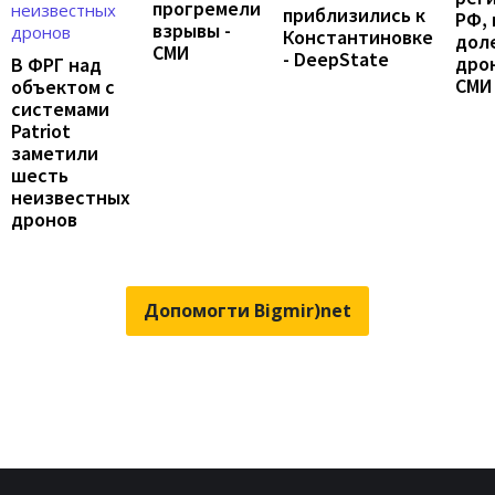
прогремели
приблизились к
РФ, 
взрывы -
Константиновке
дол
СМИ
- DeepState
дрон
В ФРГ над
СМИ
объектом с
системами
Patriot
заметили
шесть
неизвестных
дронов
Допомогти Bigmir)net