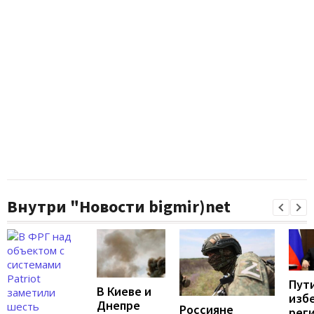
Внутри "Новости bigmir)net
Пут
В Киеве и
изб
Днепре
Россияне
рег