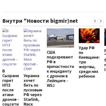
Внутри "Новости bigmir)net
Удар РФ
США
по
подозревают
Киевщине:
РФ в
три
причастности
жертвы,
В
к инциденту
среди них
Сызрани
Украина
с дроном в
ребенок
горит
хочет
Лейпциге -
НПЗ
бить по
WSJ
после
пусковым
атаки
РФ через
дронов -
Starlink,
соцсети
Маск