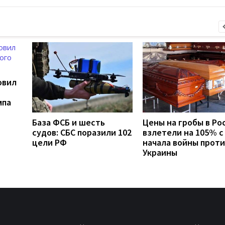
овил
мпа
База ФСБ и шесть
Цены на гробы в Ро
судов: СБС поразили 102
взлетели на 105% с
цели РФ
начала войны проти
Украины