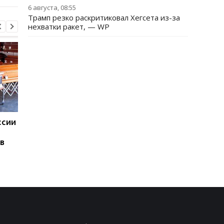
6 августа, 08:55
Трамп резко раскритиковал Хегсета из-за
нехватки ракет, — WP
ссии
Зеленский впервые за
Дания вводит новые
каденцию прибыл в
правила для ученико
в
Сербию
из-за искусственног
интеллекта