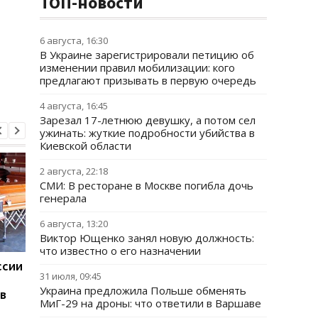
ТОП-новости
6 августа, 16:30
В Украине зарегистрировали петицию об
изменении правил мобилизации: кого
предлагают призывать в первую очередь
4 августа, 16:45
Зарезал 17-летнюю девушку, а потом сел
ужинать: жуткие подробности убийства в
Киевской области
2 августа, 22:18
СМИ: В ресторане в Москве погибла дочь
генерала
6 августа, 13:20
Виктор Ющенко занял новую должность:
что известно о его назначении
ссии
Зеленский впервые за
Дания вводит новые
31 июля, 09:45
каденцию прибыл в
правила для ученико
Украина предложила Польше обменять
в
Сербию
из-за искусственног
МиГ-29 на дроны: что ответили в Варшаве
интеллекта