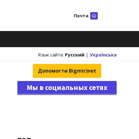
Почта
Искать
Язык сайта:
Русский
|
Українська
Допомогти Bigmir)net
Мы в социальных сетях