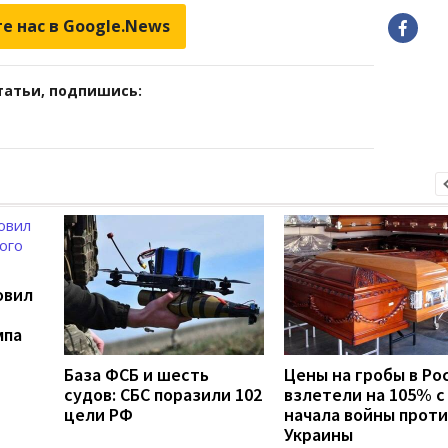
е нас в Google.News
татьи, подпишись:
овил
мпа
База ФСБ и шесть
Цены на гробы в Ро
судов: СБС поразили 102
взлетели на 105% с
цели РФ
начала войны проти
Украины