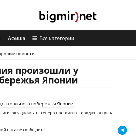
о
Афиша
Все категории
орошие новости
ния произошли у
обережья Японии
олчки ощущались в северо-восточных городах острова
ий пока не сообщается.