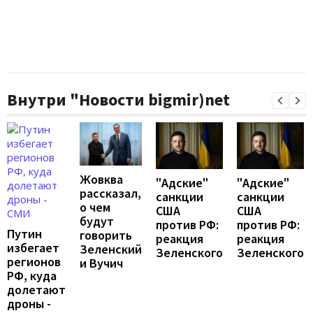
Внутри "Новости bigmir)net
Жовква
"Адские"
"Адские"
рассказал,
санкции
санкции
о чем
США
США
будут
против РФ:
против РФ:
Путин
говорить
реакция
реакция
избегает
Зеленский
Зеленского
Зеленского
регионов
и Вучич
РФ, куда
долетают
дроны -