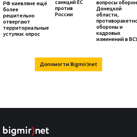
санкций ЕС
вопросы оборо
РФ киевляне ещё
против
Донецкой
более
России
области,
решительно
противоракетн
отвергают
обороны и
территориальные
кадровых
уступки: опрос
изменений в ВС
Допомогти Bigmir)net