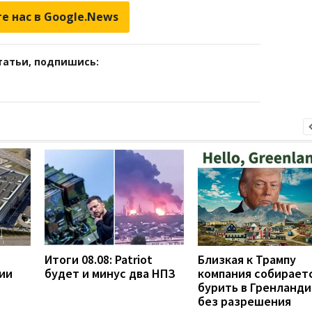
е нас в Google.News
татьи, подпишись:
Итоги 08.08: Patriot
Близкая к Трампу
ии
будет и минус два НПЗ
компания собирает
бурить в Гренланди
без разрешения