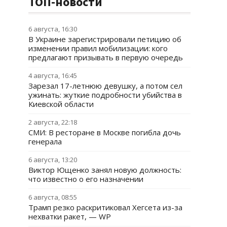
ТОП-новости
6 августа, 16:30
В Украине зарегистрировали петицию об
изменении правил мобилизации: кого
предлагают призывать в первую очередь
4 августа, 16:45
Зарезал 17-летнюю девушку, а потом сел
ужинать: жуткие подробности убийства в
Киевской области
2 августа, 22:18
СМИ: В ресторане в Москве погибла дочь
генерала
6 августа, 13:20
Виктор Ющенко занял новую должность:
что известно о его назначении
6 августа, 08:55
Трамп резко раскритиковал Хегсета из-за
нехватки ракет, — WP