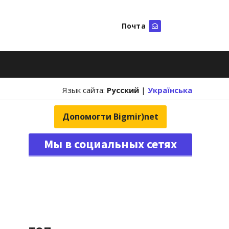
Почта
Искать
Язык сайта:
Русский
|
Українська
Допомогти Bigmir)net
Мы в социальных сетях