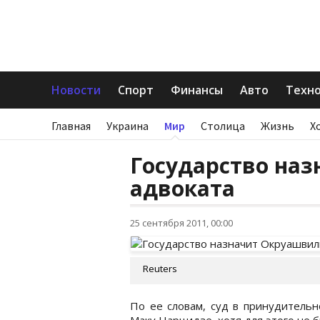
Новости
Спорт
Финансы
Авто
Техн
Главная
Украина
Мир
Столица
Жизнь
Х
Государство на
адвоката
25 сентября 2011, 00:00
Reuters
По ее словам, суд в принудительн
Маку Царцидзе, хотя для этого не 