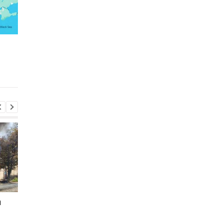
Россияне атаковали
Зеленский рассказал
рейсовый автобус в
разговоре с Вучичем
Никополе: погиб
водитель
и
Зеленский рассказал о
Россияне изменили
разговоре с Вучичем
отношение к войне -
опрос