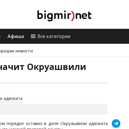
о
Афиша
Все категории
орошие новости
значит Окруашвили
ом порядке оставил в деле Окруашвили адвоката
было никакой правовой основы.