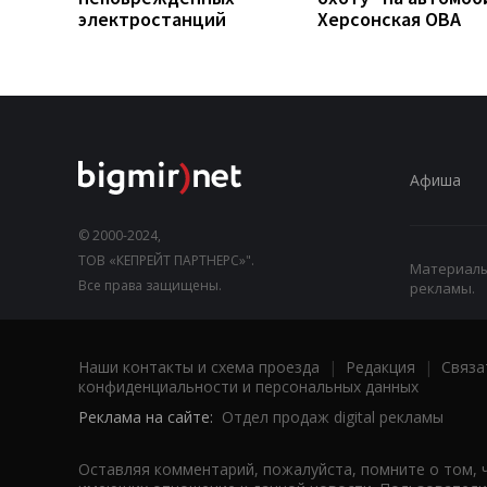
электростанций
Херсонская ОВА
Афиша
© 2000-2024,
ТОВ «КЕПРЕЙТ ПАРТНЕРС»".
Материалы,
Все права защищены.
рекламы.
Наши контакты и схема проезда
|
Редакция
|
Связа
конфиденциальности и персональных данных
Реклама на сайте:
Отдел продаж digital рекламы
Оставляя комментарий, пожалуйста, помните о том, 