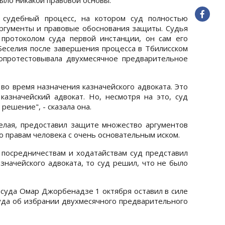
 судебный процесс, на котором суд полностью
аргументы и правовые обоснования защиты. Судья
протоколом суда первой инстанции, он сам его
а Беселия после завершения процесса в Тбилисском
опротестовывала двухмесячное предварительное
во время назначения казначейского адвоката. Это
азначейский адвокат. Но, несмотря на это, суд
 решение", - сказала она.
желая, предоставил защите множество аргументов
о правам человека с очень основательным иском.
м посредничествам и ходатайствам суд представил
азначейского адвоката, то суд решил, что не было
 суда Омар Джорбенадзе 1 октября оставил в силе
уда об избрании двухмесячного предварительного