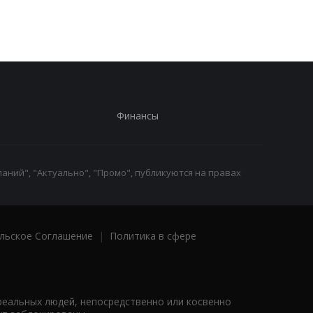
Финансы
аний", "Актуально", "Промо", публикуются на правах
льское Соглашение
|
Политика в сфере
реальных людей, непосредственно или косвенно