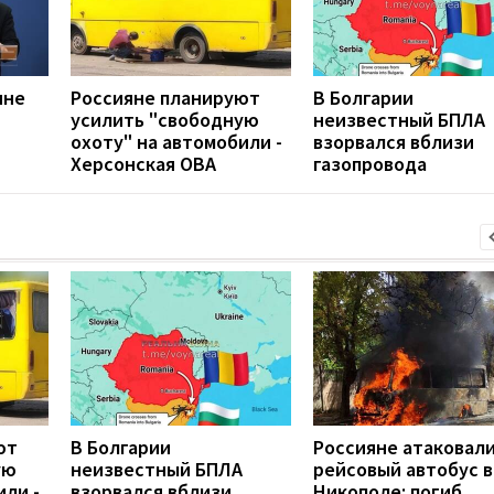
ине
Россияне планируют
В Болгарии
усилить "свободную
неизвестный БПЛА
охоту" на автомобили -
взорвался вблизи
Херсонская ОВА
газопровода
ют
В Болгарии
Россияне атаковал
ую
неизвестный БПЛА
рейсовый автобус в
или -
взорвался вблизи
Никополе: погиб