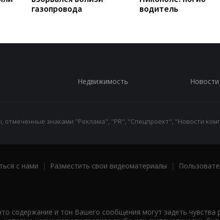
газопровода
водитель
Недвижимость
Новости
 отмеченные знаками "Реклама", "PR", "Спецпроект", "Новости комп
ться с нами
|
Разместить свои видеоматериалы
|
Пользовате
что содержание и тон Вашего сообщения могут задеть чувства 