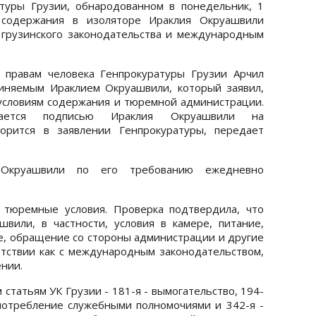
туры Грузии, обнародованном в понедельник, 1
я содержания в изоляторе Ираклия Окруашвили
грузинского законодательства и международным
о правам человека Генпрокуратуры Грузии Арчил
виняемым Ираклием Окруашвили, который заявил,
 условиям содержания и тюремной администрации.
дается подписью Ираклия Окруашвили на
ворится в заявлении Генпрокуратуры, передает
 Окруашвили по его требованию ежедневно
 тюремные условия. Проверка подтвердила, что
вили, в частности, условия в камере, питание,
е, обращение со стороны администрации и другие
етствии как с международным законодательством,
ении.
статьям УК Грузии - 181-я - вымогательство, 194-
употребление служебными полномочиями и 342-я -