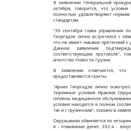
В заявлении Генеральной прокура
октября, говорится, что услови
полностью удовлетворяют нормам 
стандартам.
"30 сентября глава управления п
Гиоргадзе лично встретился с об
что не имеет никаких претензий к
Данное заявление подтверж
соответствующем протоколе", го
агентство Новости-Грузия.
В заявлении отмечается, что
предоставляются газеты.
"Арчил Гиоргадзе лично осмотрел
тюремные условия Ираклия Окруаш
гигиена, медицинское обслуживани
условия находятся в полном соотв
так и с грузинским", сказано в заявл
Окруашвили обвиняется по четырем 
я - отмывание денег, 332-я - зло