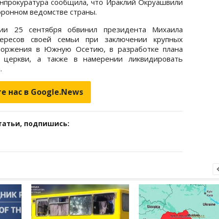
енпрокуратура сообщила, что Ираклий Окруашвили
оронном ведомстве страны.
ии 25 сентября обвинил президента Михаила
ересов своей семьи при заключении крупных
вторжения в Южную Осетию, в разработке плана
й церкви, а также в намерении ликвидировать
.
е нас в Google.News
татьи, подпишись: