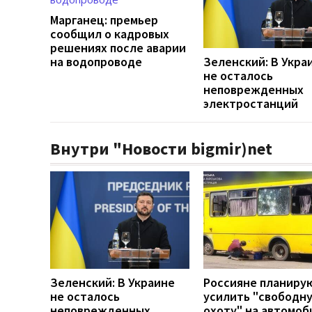
Марганец: премьер
сообщил о кадровых
решениях после аварии
на водопроводе
Зеленский: В Укра
не осталось
неповрежденных
электростанций
Внутри "Новости bigmir)net
Зеленский: В Украине
Россияне планиру
не осталось
усилить "свободн
неповрежденных
охоту" на автомоб