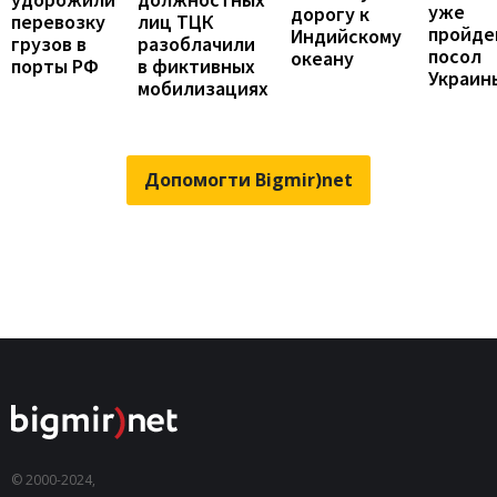
уже
дорогу к
перевозку
лиц ТЦК
пройде
Индийскому
грузов в
разоблачили
посол
океану
порты РФ
в фиктивных
Украин
мобилизациях
Допомогти Bigmir)net
© 2000-2024,