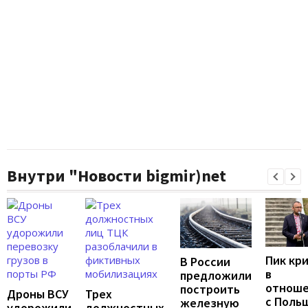
Внутри "Новости bigmir)net
Пик кр
В России
в
предложили
отноше
построить
Дроны ВСУ
Трех
с Поль
железную
удорожили
должностных