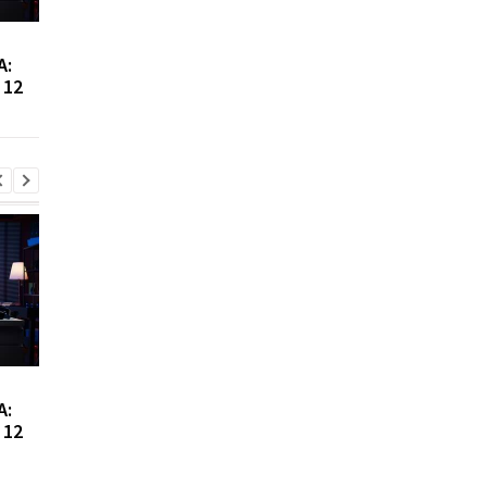
Сибига рассказал о
Виктор Ющенко зан
А:
встрече с главой МИД
новую должность: ч
 12
Азербайджана
известно о его
назначении
Сибига рассказал о
Виктор Ющенко зан
А:
встрече с главой МИД
новую должность: ч
 12
Азербайджана
известно о его
назначении