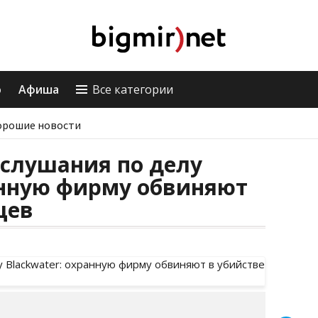
о
Афиша
Все категории
орошие новости
 слушания по делу
анную фирму обвиняют
цев