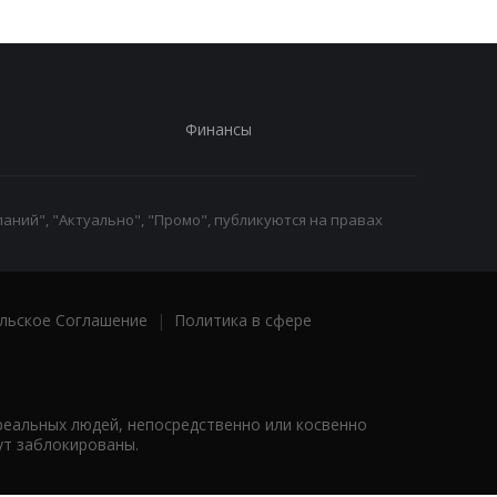
Финансы
аний", "Актуально", "Промо", публикуются на правах
льское Соглашение
|
Политика в сфере
реальных людей, непосредственно или косвенно
ут заблокированы.