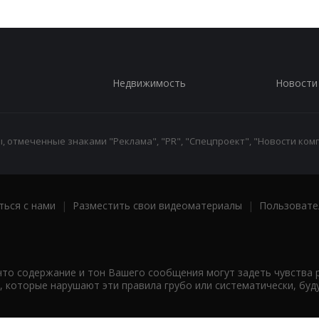
Недвижимость
Новости
 отмеченные знаками "Реклама", "PR", "Спецпроект", "Новости комп
ться с нами
|
Разместить свои видеоматериалы
|
Пользовате
что содержание и тон Вашего сообщения могут задеть чувства 
 которые нарушают эти правила грубо или систематически, буд