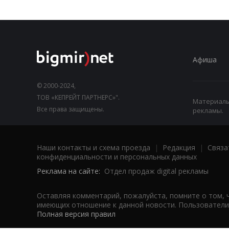
Афиша
© 2000-2024,
ТОВ «КЕПРЕЙТ ПАРТНЕРС»".
Материалы,
Все права защищены.
рекламы.
Наши контакты и схема проезда
|
Редакция
|
Связа
конфиденциальности и персональных данных
Реклама на сайте:
Отдел продаж digital рекламы
Оставляя комментарий, пожалуйста, помните о том, 
имеющих отношение к данной новости. Пользователи,
Полная версия правил