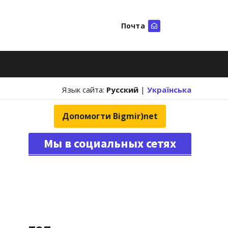
Почта
Искать
Язык сайта:
Русский
|
Українська
Допомогти Bigmir)net
Мы в социальных сетях