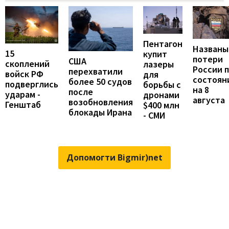
Пентагон
Названы
15
купит
потери
США
скоплений
лазеры
России 
перехватили
войск РФ
для
состоян
более 50 судов
подверглись
борьбы с
на 8
после
ударам -
дронами
августа
возобновления
Генштаб
$400 млн
блокады Ирана
- СМИ
Допомогти Bigmir)net