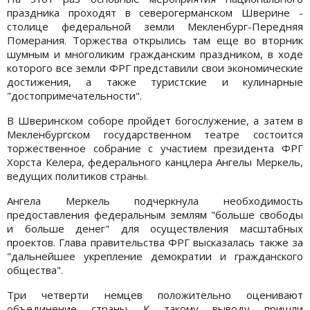
праздника проходят в северогерманском Шверине -
столице федеральной земли Мекленбург-Передняя
Померания. Торжества открылись там еще во вторник
шумным и многоликим гражданским праздником, в ходе
которого все земли ФРГ представили свои экономические
достижения, а также туристские и кулинарные
"достопримечательности".
В Шверинском соборе пройдет богослужение, а затем в
Мекленбургском государственном театре состоится
торжественное собрание с участием президента ФРГ
Хорста Келера, федерального канцлера Ангелы Меркель,
ведущих политиков страны.
Ангела Меркель подчеркнула необходимость
предоставления федеральным землям "больше свободы
и больше денег" для осуществления масштабных
проектов. Глава правительства ФРГ высказалась также за
"дальнейшее укрепление демократии и гражданского
общества".
Три четверти немцев положительно оценивают
объединение страны. К такому выводу пришли