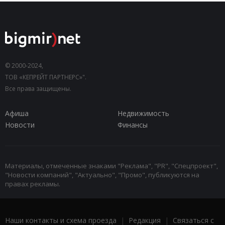
© 2000-2024,
ТОВ «КЕПРЕЙТ ПАРТНЕРС»".
Все права защищены.
Афиша
Недвижимость
Новости
Финансы
Материалы, отмеченные знаками "Реклама", "PR", "Спецпроект",
"Новости компаний", "Актуально", "Промо", публикуются на
правах рекламы.
Наши контакты и схема проезда
|
Редакция
|
Связаться с