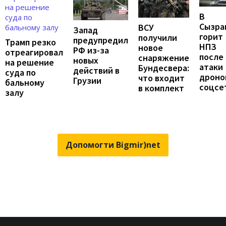
В
Сызра
ВСУ
Запад
горит
получили
предупредил
Трамп резко
НПЗ
новое
РФ из-за
отреагировал
после
снаряжение
новых
на решение
атаки
Бундесвера:
действий в
суда по
дронов
что входит
Грузии
бальному
соцсе
в комплект
залу
Допомогти Bigmir)net