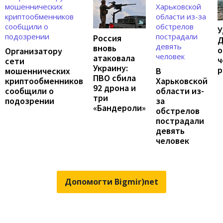
У
Россия
Д
вновь
о
Организатору
атаковала
ч
сети
Украину:
р
мошеннических
В
ПВО сбила
криптообменников
Харьковской
92 дрона и
сообщили о
области из-
три
подозрении
за
«Бандероли»
обстрелов
пострадали
девять
человек
Допомогти Bigmir)net