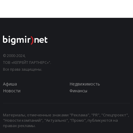
© 2000-2024,
ТОВ «КЕПРЕЙТ ПАРТНЕРС»".
Все права защищены.
Афиша
Недвижимость
Новости
Финансы
Материалы, отмеченные знаками "Реклама", "PR", "Спецпроект",
"Новости компаний", "Актуально", "Промо", публикуются на
правах рекламы.