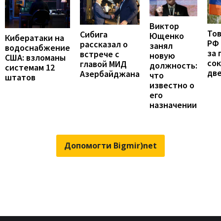
Виктор
То
Сибига
Ющенко
Кибератаки на
РФ
рассказал о
занял
водоснабжение
за 
встрече с
новую
США: взломаны
сок
главой МИД
должность:
системам 12
две
Азербайджана
что
штатов
известно о
его
назначении
Допомогти Bigmir)net