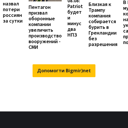
08.08:
В
назвал
Близкая к
Patriot
Пентагон
м
потери
Трампу
будет
призвал
к
россиян
компания
и
оборонные
н
за сутки
собирается
минус
компании
у
бурить в
два
увеличить
с
Гренландии
НПЗ
производство
п
без
вооружений -
п
разрешения
СМИ
Допомогти Bigmir)net