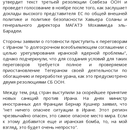
утвердит текст третьей резолюции Совбеза ООН и
проведет голосование в ноябре после того, как заслушает
доклады высокого представителя ЕС по общей внешней
политике и политике безопасности Хавьера Соланы и
генерального директора МАГАТЭ Мохаммеда эль-
Барадеи.
Стороны заявили о готовности приступить к переговорам
с Ираном "о долгосрочном всеобъемлющем соглашении с
целью урегулирования иранской ядерной проблемы",
однако подчеркнули, что для создания условий для таких
переговоров требуется полное и проверяемое
приостановление Тегераном своей деятельности по
обогащению и переработке урана, как это предусмотрено
двумя резолюциями СБ ООН.
Между тем, ряд стран выступили за скорейшее принятие
новых санкций против Ирана. На днях министр
иностранных дел Франции Бернар Кушнер заявил, что
"нет ничего опаснее ситуации в Иране. Этот регион
чрезвычайно опасен, это самое опасное место мира. Если
к этому добавится еще и иранская бомба, то, на мой
взгляд, это будет очень непросто".