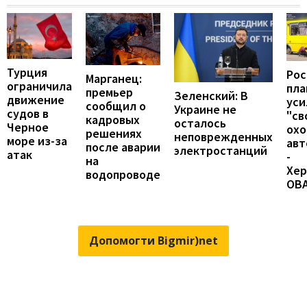
Турция
Рос
Марганец:
ограничила
пл
премьер
Зеленский: В
движение
уси
сообщил о
Украине не
судов в
"св
кадровых
осталось
Черное
охо
решениях
неповрежденных
море из-за
авт
после аварии
электростанций
атак
-
на
Хер
водопроводе
ОВ
Допомогти Bigmir)net