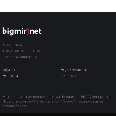
© 2000-2024,
ТОВ «КЕПРЕЙТ ПАРТНЕРС»".
Все права защищены.
Афиша
Недвижимость
Новости
Финансы
Материалы, отмеченные знаками "Реклама", "PR", "Спецпроект",
"Новости компаний", "Актуально", "Промо", публикуются на
правах рекламы.