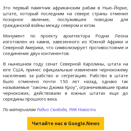
Это первый памятник африканским рабам в Нью-Йорке,
штате, который последним на севере страны отменил
позорное явление, послужившее поводом для
гражданской войны между севером и югом.
Монумент по проекту архитектора Родни Леона
изготовлен из камня, завезенного из Южной Африки и
Северной Америки, что символизирует противостояние и
соединение двух континентов.
В нынешнем году сенат Северной Каролины, штата на
юге США, принес официальные извинения чернокожему
населению за рабство и сегрегацию. Рабство в штате
было отменено почти 150 лет назад, однако так
называемые "законы Джима Кроу", ограничивавшие права
чернокожих, действовали в южных штатах еще до
середины прошлого века.
По материалам
Радио Свобода
,
РИА Новости
Читайте нас в Google.News