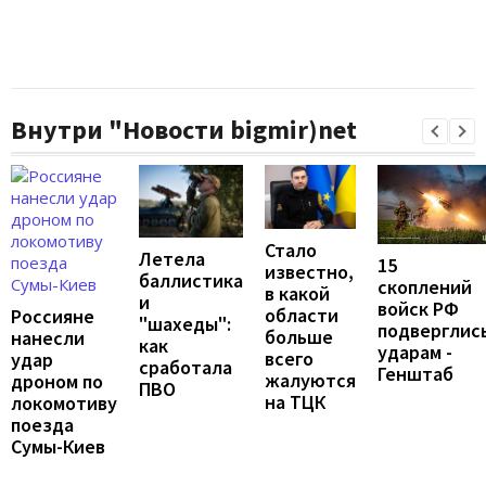
Внутри "Новости bigmir)net
Стало
Летела
15
известно,
баллистика
скоплений
в какой
и
войск РФ
области
Россияне
"шахеды":
подверглис
больше
нанесли
как
ударам -
всего
удар
сработала
Генштаб
жалуются
дроном по
ПВО
на ТЦК
локомотиву
поезда
Сумы-Киев