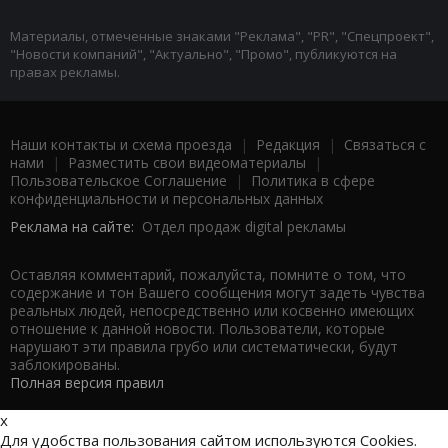
Материалы, отмеченные знаками "Реклама", "PR", "Спецпроект",
"Новости компаний", "Актуально", "Промо", публикуются на
правах рекламы.
Наши контакты и схема проезда
|
Редакция
|
Связаться с
нами
|
Разместить свои видеоматериалы
|
Пользовательское Соглашение
|
Политика в сфере
конфиденциальности и персональных данных
Реклама на сайте:
Отдел продаж digital рекламы
Оставляя комментарий, пожалуйста, помните о том, что
содержание и тон Вашего сообщения могут задеть чувства
реальных людей, непосредственно или косвенно имеющих
отношение к данной новости. Пользователи, которые
нарушают эти правила грубо или систематически, будут
заблокированы.
Полная версия правил
x
Для удобства пользования сайтом используются Cookies.