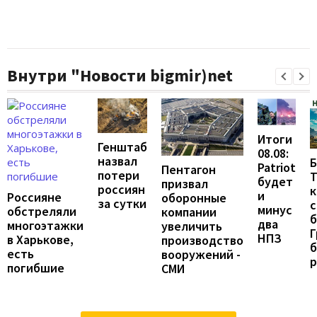
Внутри "Новости bigmir)net
Итоги
Генштаб
08.08:
назвал
Б
Patriot
Пентагон
потери
Т
будет
призвал
россиян
к
и
Россияне
оборонные
за сутки
с
минус
обстреляли
компании
б
два
многоэтажки
увеличить
Г
НПЗ
в Харькове,
производство
б
есть
вооружений -
погибшие
СМИ