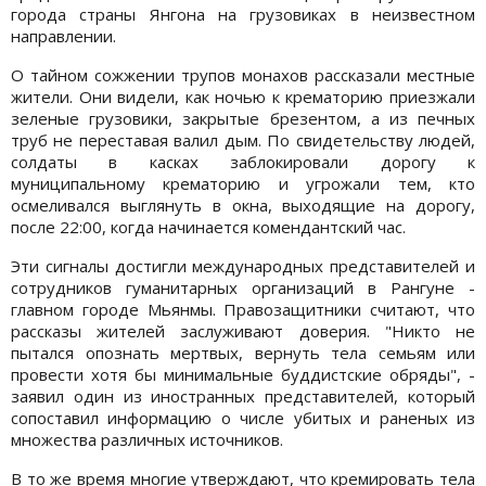
города страны Янгона на грузовиках в неизвестном
направлении.
О тайном сожжении трупов монахов рассказали местные
жители. Они видели, как ночью к крематорию приезжали
зеленые грузовики, закрытые брезентом, а из печных
труб не переставая валил дым. По свидетельству людей,
солдаты в касках заблокировали дорогу к
муниципальному крематорию и угрожали тем, кто
осмеливался выглянуть в окна, выходящие на дорогу,
после 22:00, когда начинается комендантский час.
Эти сигналы достигли международных представителей и
сотрудников гуманитарных организаций в Рангуне -
главном городе Мьянмы. Правозащитники считают, что
рассказы жителей заслуживают доверия. "Никто не
пытался опознать мертвых, вернуть тела семьям или
провести хотя бы минимальные буддистские обряды", -
заявил один из иностранных представителей, который
сопоставил информацию о числе убитых и раненых из
множества различных источников.
В то же время многие утверждают, что кремировать тела