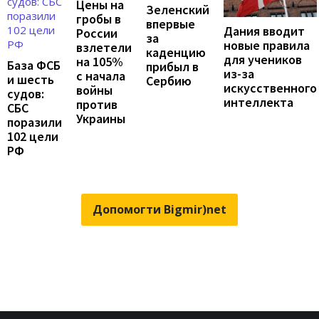
Цены на
Зеленский
гробы в
впервые
Дания вводит
России
за
новые правила
взлетели
каденцию
для учеников
на 105%
База ФСБ
прибыл в
из-за
с начала
и шесть
Сербию
искусственного
войны
судов:
интеллекта
против
СБС
Украины
поразили
102 цели
РФ
Допомогти Bigmir)net