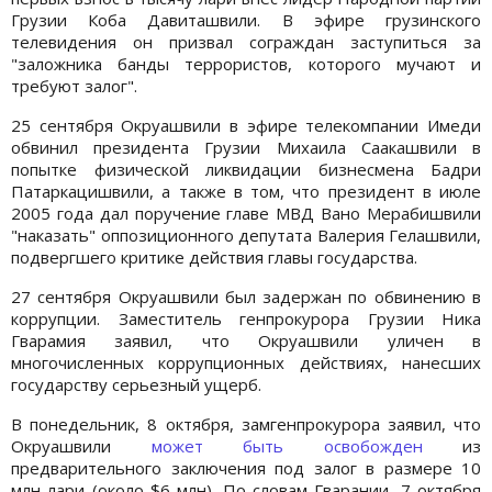
Грузии Коба Давиташвили. В эфире грузинского
телевидения он призвал сограждан заступиться за
"заложника банды террористов, которого мучают и
требуют залог".
25 сентября Окруашвили в эфире телекомпании Имеди
обвинил президента Грузии Михаила Саакашвили в
попытке физической ликвидации бизнесмена Бадри
Патаркацишвили, а также в том, что президент в июле
2005 года дал поручение главе МВД Вано Мерабишвили
"наказать" оппозиционного депутата Валерия Гелашвили,
подвергшего критике действия главы государства.
27 сентября Окруашвили был задержан по обвинению в
коррупции. Заместитель генпрокурора Грузии Ника
Гварамия заявил, что Окруашвили уличен в
многочисленных коррупционных действиях, нанесших
государству серьезный ущерб.
В понедельник, 8 октября, замгенпрокурора заявил, что
Окруашвили
может быть освобожден
из
предварительного заключения под залог в размере 10
млн лари (около $6 млн). По словам Гварании, 7 октября