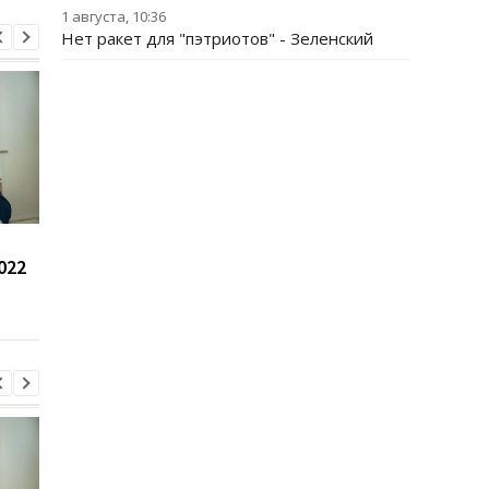
1 августа, 10:36
Нет ракет для "пэтриотов" - Зеленский
РФ стремится
170 боев: Генштаб
022
повторить кризис 2022
сообщил о ситуации
года - Сыбига
фронте