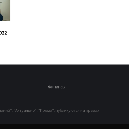
170 боев: Генштаб
Банкет генералов.
022
сообщил о ситуации на
Последствия взрыва
фронте
Москве
Финансы
аний", "Актуально", "Промо", публикуются на правах