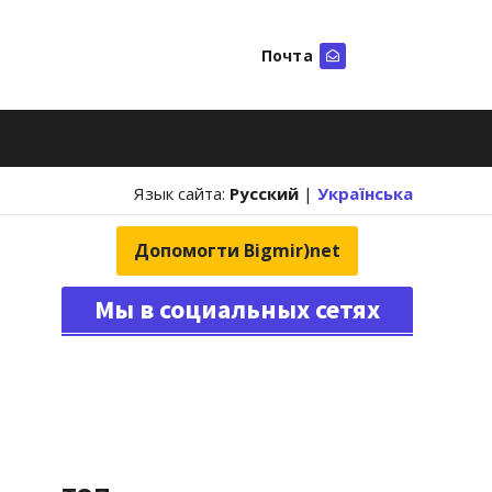
Почта
Искать
Язык сайта:
Русский
|
Українська
Допомогти Bigmir)net
Мы в социальных сетях