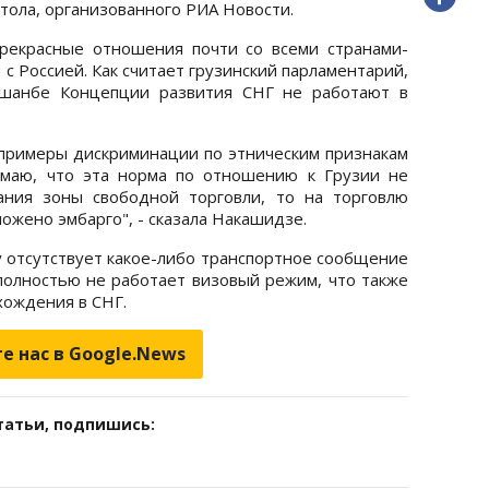
 стола, организованного РИА Новости.
рекрасные отношения почти со всеми странами-
с Россией. Как считает грузинский парламентарий,
ушанбе Концепции развития СНГ не работают в
примеры дискриминации по этническим признакам
умаю, что эта норма по отношению к Грузии не
ания зоны свободной торговли, то на торговлю
ожено эмбарго", - сказала Накашидзе.
у отсутствует какое-либо транспортное сообщение
полностью не работает визовый режим, что также
хождения в СНГ.
е нас в Google.News
татьи, подпишись: