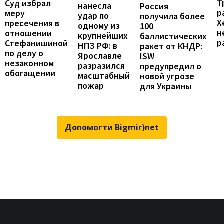
Т
Суд избрал
нанесла
Россия
р
меру
удар по
получила более
Х
пресечения в
одному из
100
н
отношении
крупнейших
баллистических
р
Стефанишиной
НПЗ РФ: в
ракет от КНДР:
по делу о
Ярославле
ISW
незаконном
разразился
предупредил о
обогащении
масштабный
новой угрозе
пожар
для Украины
Допомогти Bigmir)net