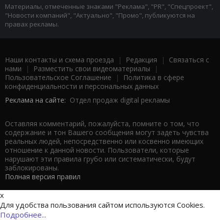
Материалы, отмеченные знаками "Реклама", "PR", "Спецпроект",
"Новости компаний", "Актуально", "Промо", публикуются на
правах рекламы.
Наши контакты и схема проезда
|
Редакция
|
Связаться с
нами
|
Разместить свои видеоматериалы
|
Пользовательское Соглашение
|
Политика в сфере
конфиденциальности и персональных данных
Реклама на сайте:
Отдел продаж digital рекламы
Оставляя комментарий, пожалуйста, помните о том, что
содержание и тон Вашего сообщения могут задеть чувства
реальных людей, непосредственно или косвенно имеющих
отношение к данной новости. Пользователи, которые
нарушают эти правила грубо или систематически, будут
заблокированы.
Полная версия правил
x
Для удобства пользования сайтом используются Cookies.
Подробнее...