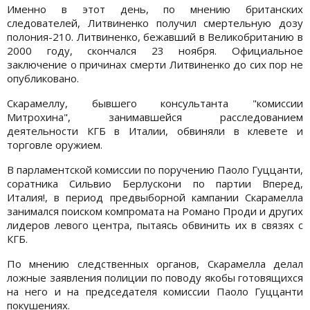
Именно в этот день, по мнению британских
следователей, Литвиненко получил смертельную дозу
полония-210. Литвиненко, бежавший в Великобританию в
2000 году, скончался 23 ноября. Официальное
заключение о причинах смерти Литвиненко до сих пор не
опубликовано.
Скарамеллу, бывшего консультанта "комиссии
Митрохина", занимавшейся расследованием
деятельности КГБ в Италии, обвиняли в клевете и
торговле оружием.
В парламентской комиссии по поручению Паоло Гуццанти,
соратника Сильвио Берлускони по партии Вперед,
Италия!, в период предвыборной кампании Скарамелла
занимался поиском компромата на Романо Проди и других
лидеров левого центра, пытаясь обвинить их в связях с
КГБ.
По мнению следственных органов, Скарамелла делал
ложные заявления полиции по поводу якобы готовящихся
на него и на председателя комиссии Паоло Гуццанти
покушениях.