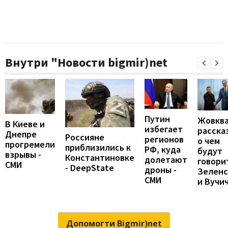
Внутри "Новости bigmir)net
Путин
Жовкв
В Киеве и
избегает
расска
Днепре
Россияне
регионов
о чем
прогремели
приблизились к
РФ, куда
будут
взрывы -
Константиновке
долетают
говори
СМИ
- DeepState
дроны -
Зеленс
СМИ
и Вучи
Допомогти Bigmir)net