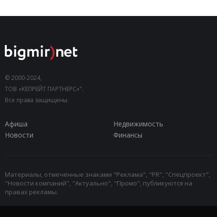
© 2000-2024,
ТОВ «КЕПРЕЙТ ПАРТНЕРС»".
Все права защищены.
Афиша
Недвижимость
Новости
Финансы
Материалы, отмеченные знаками "Реклама", "PR", "Спецпроект",
"Новости компаний", "Актуально", "Промо", публикуются на
правах рекламы.