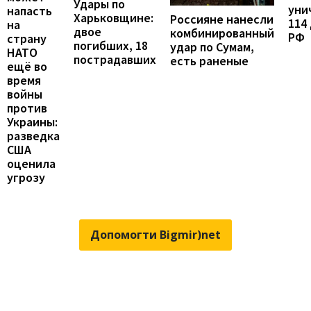
Удары по
уни
напасть
Харьковщине:
Россияне нанесли
114
на
двое
комбинированный
РФ
страну
погибших, 18
удар по Сумам,
НАТО
пострадавших
есть раненые
ещё во
время
войны
против
Украины:
разведка
США
оценила
угрозу
Допомогти Bigmir)net