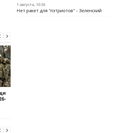
1 августа, 10:36
Нет ракет для "пэтриотов" - Зеленский
щи
Назван объем помощи
Россия возмутилась
26-
НАТО Украине на 2026-
новыми санкциями и
2027 годы
обвинила Британию 
"войне"