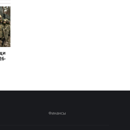
щи
Назван объем помощи
Россия возмутилась
26-
НАТО Украине на 2026-
новыми санкциями и
2027 годы
обвинила Британию 
"войне"
Финансы