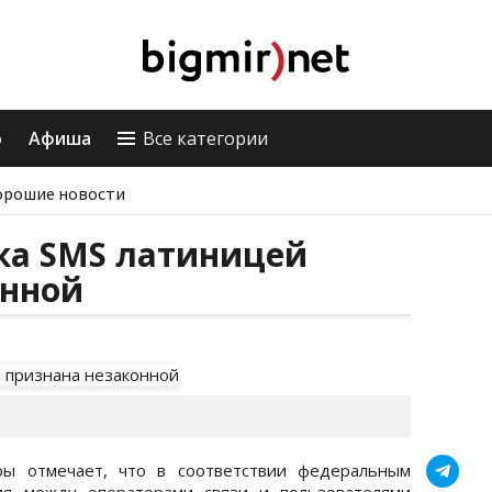
о
Афиша
Все категории
орошие новости
ка SMS латиницей
онной
уры отмечает, что в соответствии федеральным
ия между операторами связи и пользователями