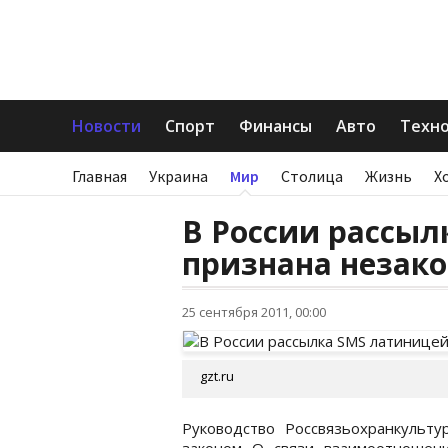
Новости
Спорт
Финансы
Авто
Техн
Главная
Украина
Мир
Столица
Жизнь
Х
В России рассыл
признана незак
25 сентября 2011, 00:00
gzt.ru
Руководство Россвязьохранкульт
законом О связи взаимоотношен