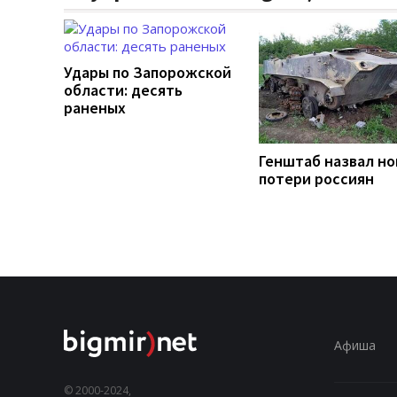
Удары по Запорожской
области: десять
раненых
Генштаб назвал н
потери россиян
Афиша
© 2000-2024,