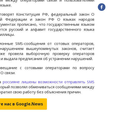
языке.
говорят Конституция РФ, федеральный закон О
кой Федерации и закон РФ О языках народов
ументах прописано, что государственным языком
тся русский и алфавит государственного языка
риллицы.
ионные SMS-сообщения от сотовых операторов,
 нарушением вышеупомянутых законов, считает
 уже провела выборочную проверку операторов
и выдала предписания об устранении нарушений.
овещание с сотовыми операторами по вопросу
О связи.
да
россияне лишены возможности отправлять SMS
оторый позволял обмениваться сообщениями между
ратил свою работу без объяснения причин.
е нас в Google.News