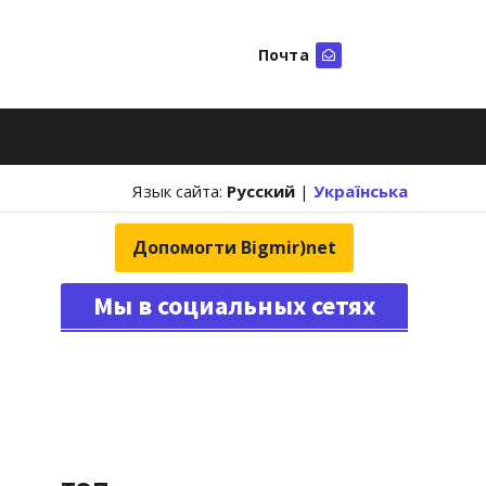
Почта
Искать
Язык сайта:
Русский
|
Українська
Допомогти Bigmir)net
Мы в социальных сетях