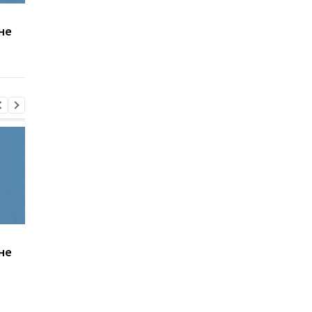
Удар по Харькову: двое
В Одессе количеств
не
погибших, 21 раненый
пострадавших
увеличилось до вос
человек
Удар по Харькову: двое
В Одессе количеств
не
погибших, 21 раненый
пострадавших
увеличилось до вос
человек