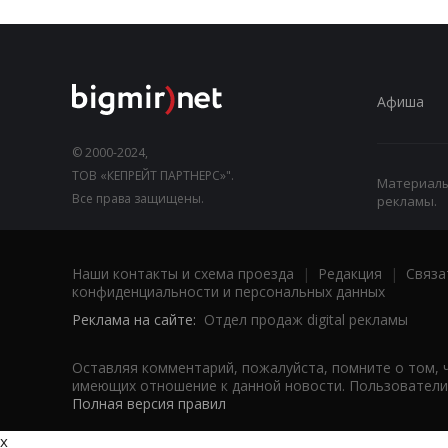
Афиша
© 2000-2024,
ТОВ «КЕПРЕЙТ ПАРТНЕРС»".
Материалы,
Все права защищены.
рекламы.
Наши контакты и схема проезда
|
Редакция
|
Связа
конфиденциальности и персональных данных
Реклама на сайте:
Отдел продаж digital рекламы
Оставляя комментарий, пожалуйста, помните о том, 
имеющих отношение к данной новости. Пользователи,
Полная версия правил
x