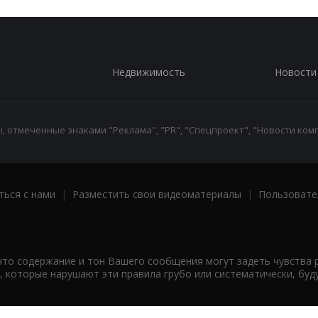
Недвижимость
Новости
 отмеченные знаками "Реклама", "PR", "Спецпроект", "Новости комп
ться с нами
|
Разместить свои видеоматериалы
|
Пользовате
что содержание и тон Вашего сообщения могут задеть чувства 
 которые нарушают эти правила грубо или систематически, буд