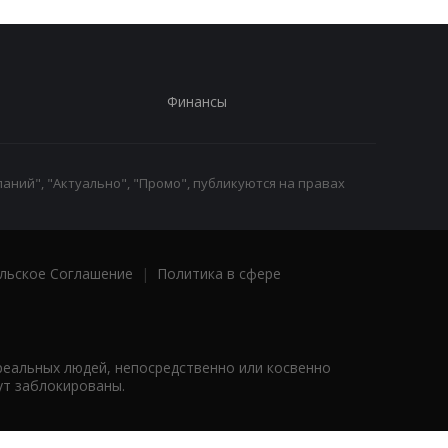
Финансы
аний", "Актуально", "Промо", публикуются на правах
льское Соглашение
|
Политика в сфере
реальных людей, непосредственно или косвенно
ут заблокированы.