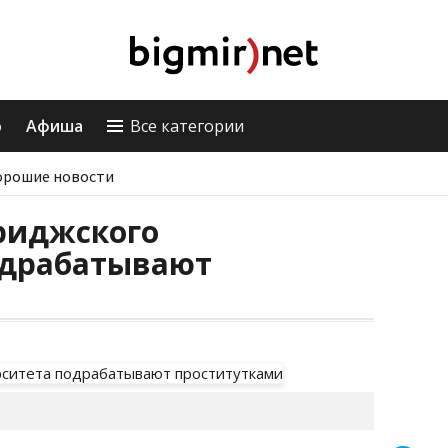
о
Афиша
Все категории
орошие новости
риджского
одрабатывают