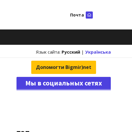
Почта
Искать
Язык сайта:
Русский
|
Українська
Допомогти Bigmir)net
Мы в социальных сетях