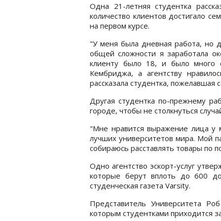
Одна 21-летняя студентка расска
количество клиентов достигало сем
на первом курсе.
"У меня была дневная работа, но д
общей сложности я заработала ок
клиенту было 18, и было много с
Кембриджа, а агентству нравилос
рассказала студентка, пожелавшая 
Другая студентка по-прежнему ра
городе, чтобы не столкнуться случа
"Мне нравится выражение лица у м
лучших университетов мира. Мой па
собираюсь расставлять товары по пол
Одно агентство эскорт-услуг утверж
которые берут вплоть до 600 до
студенческая газета Varsity.
Представитель Университета Роб
которым студентками приходится з