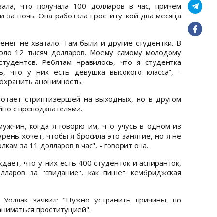
зала, что получала 100 долларов в час, причем
и за ночь. Она работала проституткой два месяца
енег не хватало. Там были и другие студентки. В
оло 12 тысяч долларов. Моему самому молодому
тудентов. Ребятам нравилось, что я студентка
ь, что у них есть девушка высокого класса", -
сохранить анонимность.
ботает стриптизершей на выходных, но в другом
йно с преподавателями.
ужчин, когда я говорю им, что учусь в одном из
рень хочет, чтобы я бросила это занятие, но я не
кам за 11 долларов в час", - говорит она.
дает, что у них есть 400 студенток и аспиранток,
лларов за "свидание", как пишет кембриджская
 Уоллак заявил: "Нужно устранить причины, по
аниматься проституцией".