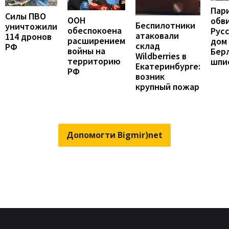
Пар
Силы ПВО
ООН
обв
Беспилотники
уничтожили
обеспокоена
Рус
атаковали
114 дронов
расширением
дом 
склад
РФ
войны на
Бер
Wildberries в
территорию
шпи
Екатеринбурге:
РФ
возник
крупный пожар
Допомогти Bigmir)net