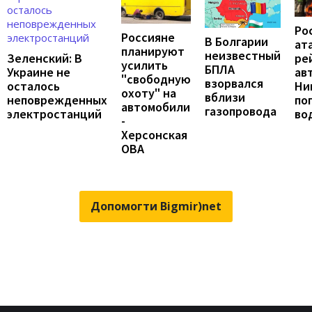
Ро
Россияне
В Болгарии
ат
планируют
неизвестный
ре
Зеленский: В
усилить
БПЛА
ав
Украине не
"свободную
взорвался
Ни
осталось
охоту" на
вблизи
по
неповрежденных
автомобили
газопровода
во
электростанций
-
Херсонская
ОВА
Допомогти Bigmir)net