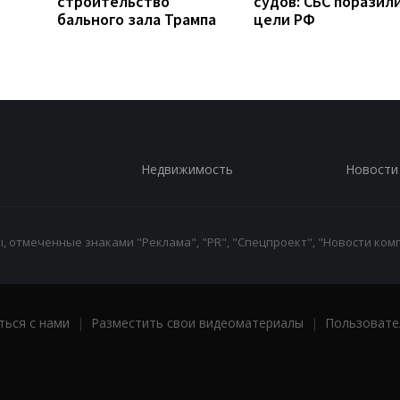
строительство
судов: СБС поразили
бального зала Трампа
цели РФ
Недвижимость
Новости
 отмеченные знаками "Реклама", "PR", "Спецпроект", "Новости комп
ться с нами
|
Разместить свои видеоматериалы
|
Пользовате