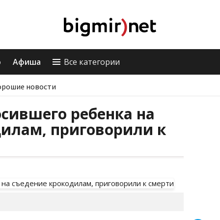
о
Афиша
Все категории
орошие новости
сившего ребенка на
дилам, приговорили к