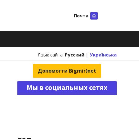
Почта
Искать
Язык сайта:
Русский
|
Українська
Допомогти Bigmir)net
Мы в социальных сетях