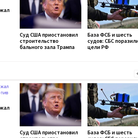
ржал
Суд США приостановил
База ФСБ и шесть
строительство
судов: СБС поразили
бального зала Трампа
цели РФ
ржал
Суд США приостановил
База ФСБ и шесть