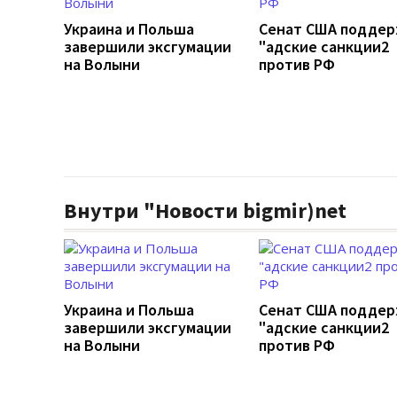
Украина и Польша
Сенат США подде
завершили эксгумации
"адские санкции2
на Волыни
против РФ
Внутри "Новости bigmir)net
Украина и Польша
Сенат США подде
завершили эксгумации
"адские санкции2
на Волыни
против РФ