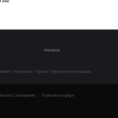
 102
взлетели на 105% с
каденцию прибыл в
начала войны против
Сербию
Украины
Финансы
аний", "Актуально", "Промо", публикуются на правах
льское Соглашение
|
Политика в сфере