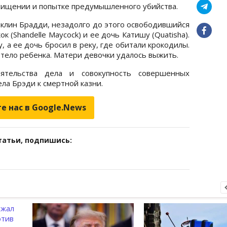
охищении и попытке предумышленного убийства.
нклин Брадди, незадолго до этого освободившийся
 (Shandelle Maycock) и ее дочь Катишу (Quatisha).
 а ее дочь бросил в реку, где обитали крокодилы.
тело ребенка. Матери девочки удалось выжить.
ятельства дела и совокупность совершенных
ла Брэди к смертной казни.
е нас в Google.News
татьи, подпишись: