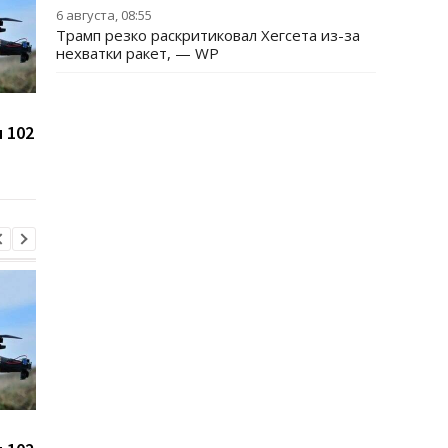
6 августа, 08:55
Трамп резко раскритиковал Хегсета из-за
нехватки ракет, — WP
Цены на гробы в России
Зеленский впервые 
 102
взлетели на 105% с
каденцию прибыл в
начала войны против
Сербию
Украины
Цены на гробы в России
Зеленский впервые 