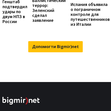
Баллистический
Генштаб
Испания объявила
террор:
подтвердил
о пограничном
Зеленский
удары по
контроле для
сделал
двум НПЗ в
путешественников
заявление
России
из Италии
Допомогти Bigmir)net