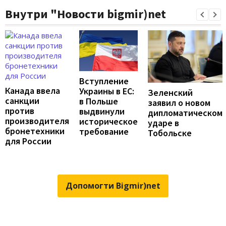
Внутри "Новости bigmir)net
Вступление
Канада ввела
Украины в ЕС:
Зеленский
санкции
в Польше
заявил о новом
против
выдвинули
дипломатическом
производителя
историческое
ударе в
бронетехники
требование
Тобольске
для России
Допомогти Bigmir)net