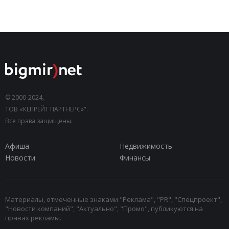
© 2000-2024,
ТОВ «КЕПРЕЙТ ПАРТНЕРС»".
Все права защищены.
Афиша
Недвижимость
Новости
Финансы
Материалы, отмеченные знаками "Реклама", "PR", "Спецпроект",
"Новости компаний", "Актуально", "Промо", публикуются на
правах рекламы.